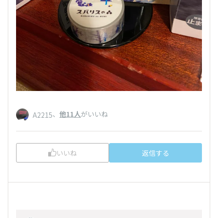
、
他11人
がいいね
A2215
いいね
返信する