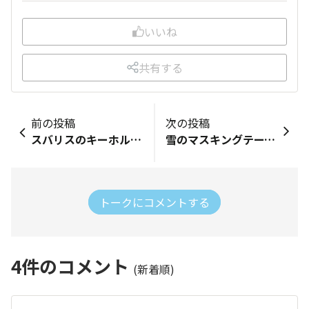
いいね
共有する
前の投稿
次の投稿
スバリスのキーホルダー🐿️
雪のマスキングテープをメンテナンスノートに貼ってみました😊 なかなかオリジナリティがあって、可愛く仕上がったと思うけど（自画自賛😍）、どうですか？
トークにコメントする
4
件のコメント
(新着順)