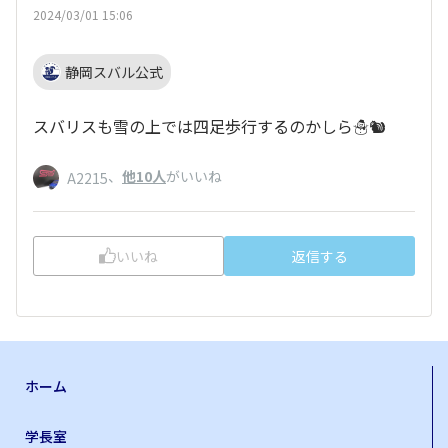
2024/03/01 15:06
静岡スバル公式
スバリスも雪の上では四足歩行するのかしら☃️🐿️
、
他10人
がいいね
A2215
いいね
返信する
ホーム
学長室