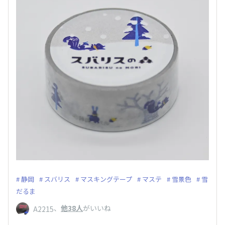
静岡
スバリス
マスキングテープ
マステ
雪景色
雪
だるま
、
他38人
がいいね
A2215