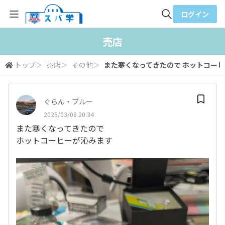
ログイン
全体検索
売店
トップ
＞
売店
＞
その他
＞
また寒くなってきたので ホットコー
検索
ぐらん・ブルー
2025/03/08 20:34
また寒くなってきたので
ホットコーヒーが沁みます