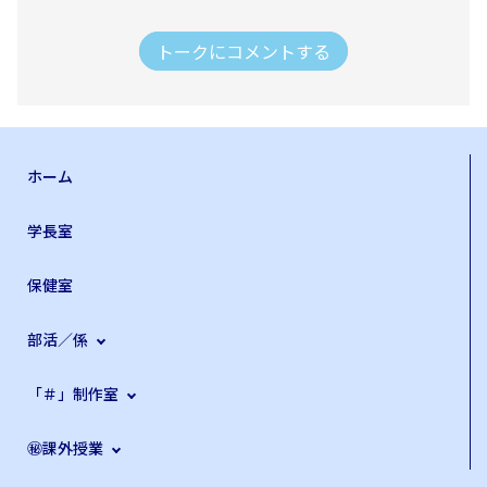
トークにコメントする
ホーム
学長室
保健室
部活／係
「＃」制作室
㊙課外授業