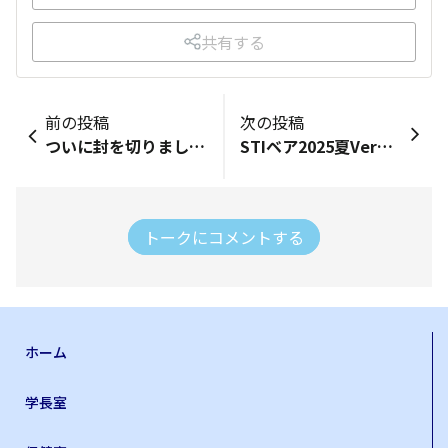
共有する
前の投稿
次の投稿
ついに封を切りました！実家で何年も眠っていました😆 2010年頃でしょうか？❌当時のシフォン（⭕️ルクラ）のノベルティだった入浴剤セット！入りました🛀 セージの香り…？かどうかは正直わかりませんでしたが、ぬるま湯でまったり入れたので気持ち良かったです🥴 入浴剤と泡立てボールがセットでした。（泡立てボールも未使用w） チェブラーシカコラボでした！
STIベア2025夏Verを入手。 SGT第4戦を観戦した際に、チームポロシャツと一緒に購入しました。 帽子もユニフォームも、細部までとてもよく作り込まれています。 久しぶりのSGT観戦で、若いころの熱が少し戻ってきたような気が…（笑）
トークにコメントする
ホーム
学長室