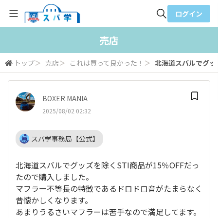
ログイン
全体検索
売店
トップ
＞
売店
＞
これは買って良かった！
＞
北海道スバルでグッズを
検索
BOXER MANIA
2025/08/02 02:32
スバ学事務局【公式】
北海道スバルでグッズを除くSTI商品が15％OFFだっ
たので購入しました。
マフラー不等長の特徴であるドロドロ音がたまらなく
昔懐かしくなります。
あまりうるさいマフラーは苦手なので満足してます。