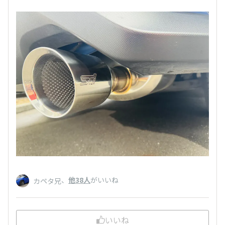
、
他38人
がいいね
カペタ兄
いいね