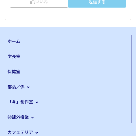
いいね
返信する
ホーム
学長室
保健室
部活／係
「＃」制作室
㊙課外授業
カフェテリア