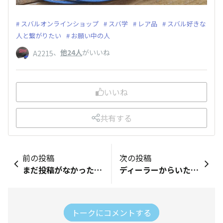
スバルオンラインショップ
スバ学
レア品
スバル好きな
人と繋がりたい
お願い中の人
、
他24人
がいいね
A2215
いいね
共有する
前の投稿
次の投稿
まだ投稿がなかったので、1番乗りで投稿します！ クルマのパーツなどではない&amp;今は販売されてないようなのですが、スバルのロゴ入りマグカップです！ NARUMIで、内側のブルーがとても良い色です。 ただ、左利きなので、、デスクとかに置いていてもロゴが見えないのが悲しいんですが。。 STIのマグカップもありますが、個人的にはこちらが好きです。 全然関係ないんですが、ディーラーの方が着ているスバルブルー(袖の辺りはホワイト)のジャケット販売してくれないかなーと思ってます。 数年前に配られたとかって聞きました。 STIのジャケットはあるのですが、、
ディーラーからいただいたものですが、日頃から愛用していますので紹介します🚙 マグカップです！ キャンプが好きなのでキャンプ場に持って行ったり、普段使いもしており、お気に入りゆえボロボロです😭カラビナも壊れています（笑） スバルさん、もっとキャンプ用品やベビー用品も発売していただけるとうれしいです！
トークにコメントする