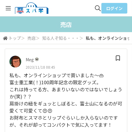
ログイン
全体検索
売店
トップ
＞
売店
＞
知る人ぞ知る・・・
＞
私も、オンラインショップで
検索
Meg
2023/11/18 08:45
私も、オンラインショップで買いました～👜
富士重工業(！)100周年記念の限定グッズ。
これは持ってる方、あまりいないのではないでしょう
か(笑)？？
肩掛けの紐をギュッとしぼると、富士山になるのが可
愛くて可愛くて😍😍
お財布とスマホとリップぐらいしか入らないのです
が、それが却ってコンパクトで気に入ってます！