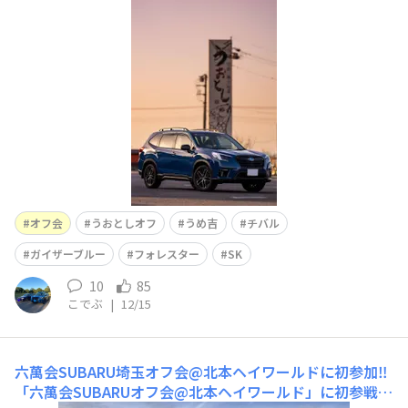
8:00から喜八堂さんがオープンしていたので、寄りました
🚙💨こんなに早い時間に来たの初めて！おはやいます🐓し
かしながら、お客様がぽつぽつといらっしゃる！
オフ会
うおとしオフ
うめ吉
チバル
ガイザーブルー
フォレスター
SK
10
85
こでぶ
|
12/15
六萬会SUBARU埼玉オフ会@北本ヘイワールドに初参加‼️
「六萬会SUBARUオフ会@北本ヘイワールド」に初参戦‼️