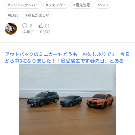
シリアルナンバー
フェンダー
足元注意
S402
EJ25
運転が楽しい
2
81
ふ菓子
|
04/02
アウトバックのミニカー✨
どうも。お久しぶりです。今日
から中3になりました！！😆受験生です😅先日、とある外
車メインのオフ会に参加したんですが、そのときにレヴォ
ーグに乗られている方にアウトバックのミニカーを貰いま
した✨アウトバックのミニカーとWRXのミニカー✨あっっ
っ！！WRXのミニカーはヘッドライトをブラックベゼル
風に塗って