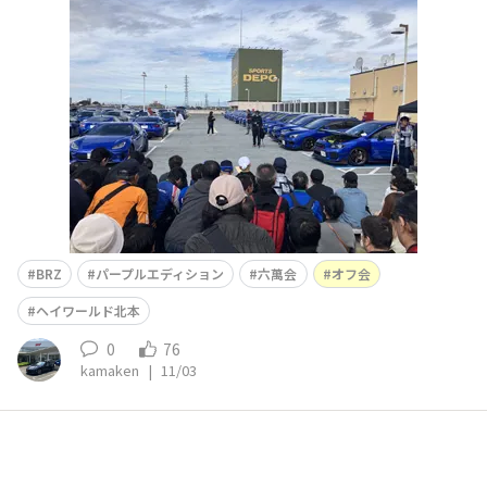
ドレスアップされた拘りのSUBARU車200台が埼玉県北本
市に集結し、各々のオーナーからの熱いトークはじめ、出
展されているカスタマイズショップやディーラー担当者か
らの貴重な情報も頂き、有意義なひと時を過ごせました。
ジャンケン大会では「匠モータ
BRZ
パープルエディション
六萬会
オフ会
ヘイワールド北本
0
76
kamaken
|
11/03