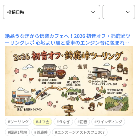
投稿日時
絶品うなぎから信楽カフェへ！2026 初音オフ・鈴鹿峠ツ
ーリングレポ
​心地よい風と愛車のエンジン音に包まれな
がら、仲間たちと駆け抜けた1日──。​今回は、三重・亀
山から滋賀・信楽へと至る「2026初音オフ・鈴鹿峠ツー
リング」の模様をお届けします。​関の「初音」で香ばしく
焼き上げられた極上の鰻に舌鼓を打ち、鈴鹿峠の心地よい
コーナーを抜けて辿り着いたのは、エンスージアス
ツーリング
オフ会
うなぎ
初音
ワインディング
国道1号線
鈴鹿峠
エンスージアストカフェ307