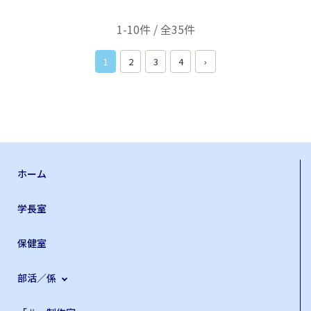
1-10件 / 全35件
1
2
3
4
›
ホーム
学長室
保健室
部活／係