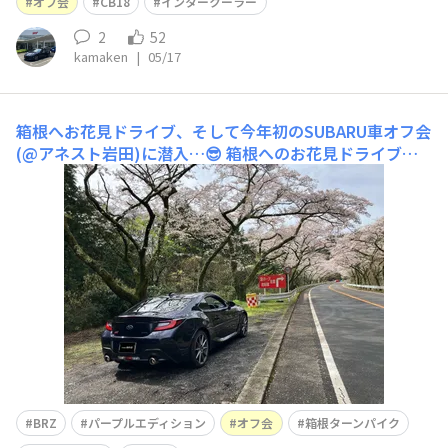
オフ会
CB18
インタークーラー
2
52
kamaken
|
05/17
箱根へお花見ドライブ、そして今年初のSUBARU車オフ会
(@アネスト岩田)に潜入…😎
箱根へのお花見ドライブ兼
ねて、今年初のSUBARU車オフ会に潜入です…😎満開の桜
に彩られた箱根ターンパイクを心地よくドライブしながら
アネスト岩田（大観山展望台）へ到着すると、そこは下界
の天気とは別世界でした…😱強風、霧、寒冷に苛まれ富
士山は殆ど見えませんでしたが、65台のSUBARU車が集
結、顔見知
BRZ
パープルエディション
オフ会
箱根ターンパイク