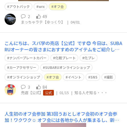
アウトバック
wrx
オフ会
2
49
まっちゃラテ【ゆっくり】
|
04/01
こんにちは、スバ学の売店【公式】です😊 今日は、SUBA
RUオーナーの皆さまにおすすめのアイテムをご紹介しま
す！ 🚗✨お客様からの多くのご要望を受けて、大好評の
ナンバープレートカバー
化粧プレート
化プレ
「SUBARU公式ナンバープレートカバー」に新デザイン7
種が追加され、全9種類のラインアップになりました！✨
カーアクセサリー
SUBARUオンラインショップ
🚗 定番の「SUBARUロ
オンラインショップ
オフ会
イベント
SNS
撮影
3
84
売店【公式】
|
01/15
|
知る人ぞ知る・・・
公式
人生初のオフ会参加
第3回うおとしオフ会初のオフ会参
加！ワクワク☺️ オフ会には各地から人が集まるし、新参
者なので何か手土産を。なかなか買いに行けずでしたが、