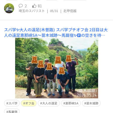
2
81
埼玉のスバリスト
|
05/31
|
北甲信越
スバ学✨大人の遠足(木曽路)
スバ学プチオフ会 2日目は大
人の遠足恵那峡SA〜苗木城跡〜馬籠宿✨🅿️の空きを待っ
て成立、SUBARUの法則✨国指定の史跡の山城、高森山(4
32m)に築かれた苗木城跡からの眺め城下を未来のリニア
中央新幹線が走る眼下には木曽川、第二木曽川橋りょう橋
完成予定2031/リニア開通予定2034✨天守跡に設け
スバ学
オフ会
大人の遠足
恵那峡SA
苗木城跡
馬籠宿