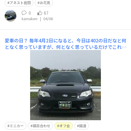
アネスト岩田
お花見
0
67
kamaken
|
04/06
愛車の日？
毎年4月2日になると、今日は402の日だなと何
となく思っていますが、何となく思っているだけでこれと
言って特に何もせずに過ごしてしまいます👀表紙の画像は
箱根ターンパイクで、自己紹介画像と同じ時に撮ったもの
です。愛車について出来事など、あれこれ寄せ集めて書い
てみました。ミニカー。愛車と同じオブシディアン
ミニカー
語呂合わせ
オフ会
国道