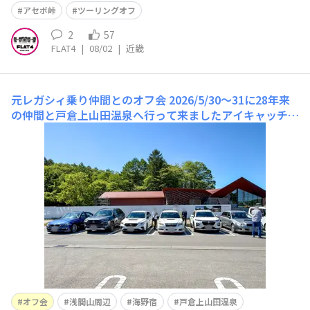
アセボ峠
ツーリングオフ
2
57
FLAT4
|
08/02
|
近畿
元レガシィ乗り仲間とのオフ会
2026/5/30〜31に28年来
の仲間と戸倉上山田温泉へ行って来ましたアイキャッチ画
像は集合地点の軽井沢上発知市庭（かみほっちいちば）で
待っている時の一コマ（前日に有名TV番組でこの施設が
紹介された影響なのか、周辺道路の大渋滞に巻き込まれた
り、高速渋滞で２台の到着が遅れてました）残り１台（コ
ペン）
オフ会
浅間山周辺
海野宿
戸倉上山田温泉