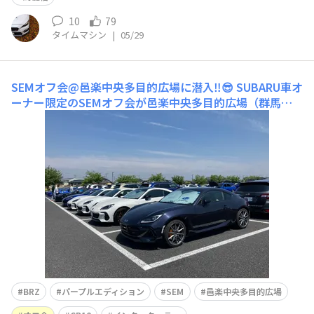
10
79
タイムマシン
|
05/29
SEMオフ会@邑楽中央多目的広場に潜入‼️😎
SUBARU車オ
ーナー限定のSEMオフ会が邑楽中央多目的広場（群馬
県）にて開催され、170台を超えるSUBARU車が集結‼️
「マニアックなカスタマイズ」車から私のような「ど・ノ
ーマル」車まで、希少車含め多種多様なSUBARU車がズラ
リ並ぶ光景は圧巻でした❣️SUBARU車オーナー界隈では大
人気のYo
BRZ
パープルエディション
SEM
邑楽中央多目的広場