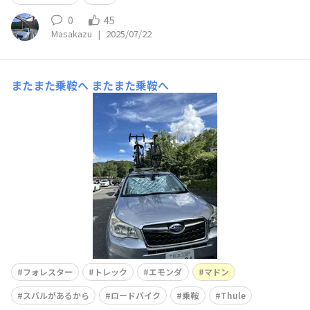
0
45
Masakazu
|
2025/07/22
またまた乗鞍へ
またまた乗鞍へ
フォレスター
トレック
エモンダ
マドン
スバルがあるから
ロードバイク
乗鞍
Thule