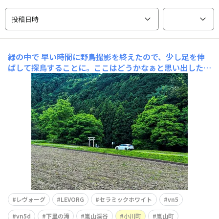
投稿日時
緑の中で
早い時間に野鳥撮影を終えたので、少し足を伸
ばして探鳥することに。ここはどうかなぁと思い出したお
気に入りの場所に寄ってみました。〈緑豊かな森をバック
に遠景撮影してみた〉そして真横 この先の階段を降りる
とこのように飛び石を通って対岸へ行ける今回も水量が多
くて渡れませんでした 暫し、辺
レヴォーグ
LEVORG
セラミックホワイト
vn5
vn5d
下里の滝
嵐山渓谷
小川町
嵐山町