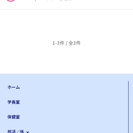
1-3件 / 全3件
ホーム
学長室
保健室
部活／係