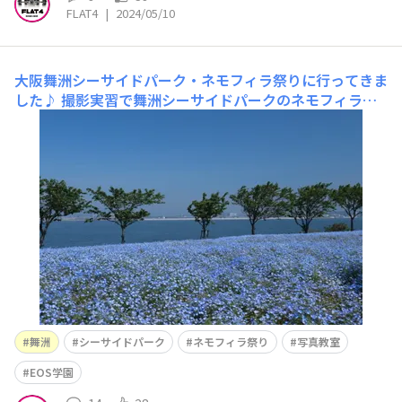
FLAT4
|
2024/05/10
大阪舞洲シーサイドパーク・ネモフィラ祭りに行ってきま
した♪
撮影実習で舞洲シーサイドパークのネモフィラ祭
りに撮影に行ってきました♪いつものR1で9時前に駐車場
に到着。10時開園なのに阪神高速を降りてからもう既に
渋滞してました。三重や滋賀などの他府県ナンバーが多か
ったです。集合までにチケットを購入。通常1,500円前売
り1,400円がJAF割引で1,300円で
舞洲
シーサイドパーク
ネモフィラ祭り
写真教室
EOS学園