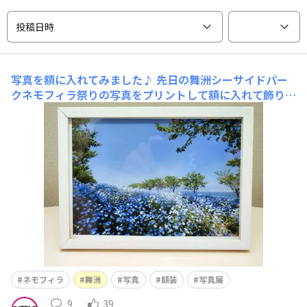
投稿日時
写真を額に入れてみました♪
先日の舞洲シーサイドパー
クネモフィラ祭りの写真をプリントして額に入れて飾りま
した。 写真のセレクトはカミさんです。当初私の中ではB
ESTは他の写真だったのですが、プリントしてみると構
図、色合いのバランスがいいなぁと自己再評価。 写真は
やっぱりプリントしないと、その良さがわからない
ネモフィラ
舞洲
写真
額装
写真展
9
39