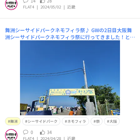
14
28
FLAT4
|
2024/05/02
|
近畿
舞洲シーサイドパークネモフィラ祭♪
GWの2日目大阪舞
洲シーサイドパークネモフィラ祭に行ってきました！とり
あえずスマホの写真です。一眼で撮ったのは後日現像して
からアップします。 来年の夢洲万博が心配になるくらい
阪神高速を降りてからの渋滞がひどかったです。多分数万
人の人が来てたと思います。 大阪府民ですが、アクセス
が
舞洲
シーサイドパーク
ネモフィラ
祭
大阪
0
34
FLAT4
|
2024/04/28
|
近畿