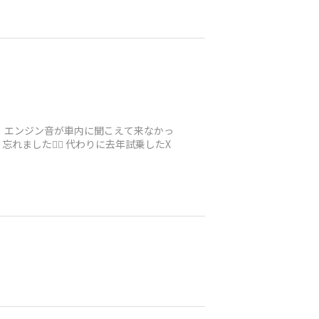
ですし、エンジン音が車内に聞こえて来なかっ
ました🙇‍♂️ 代わりに去年試乗したX