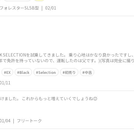
️@フォレスターSL5B型
|
02/01
LACK SELECTIONを試乗してきました。 乗り心地はかなり良かった
で免許を持っていないので、運転したのは父です。)(写真は完全に撮り忘れ
EX
Black
Selection
初売り
中吉
01/11
かけました。 これからもっと増えていくでしょうね😊
01/04
|
フリートーク