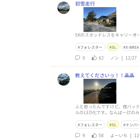
初雪走行
SKのスタッドレスをキャリー
フォレスター
SL
X-BRE
0
62
ノン
|
12/27
教えてくださいっ！！🙇🙇
ふと思ったんですけど、夜バック
ルのLED化です。なんばー灯
そ
フォレスター
SL
ナンバ
9
58
よーいち
|
12