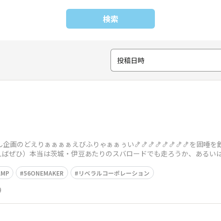
検索
投稿日時
企画のどえりぁぁぁぁえびふりゃぁぁぅい🍤🍤🍤🍤🍤🍤🍤🍤を固
合えばぜひ）本当は茨城・伊豆あたりのスバロードでも走ろうか、あるい
れよあれよと
AMP
56ONEMAKER
リベラルコーポレーション
9