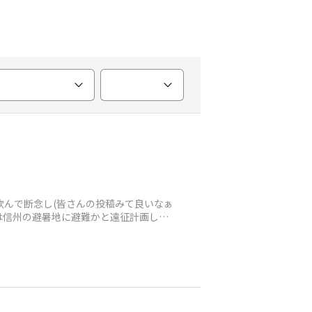
唾を飲んで断念し(皆さんの投稿みて良いなぁ
は信州の避暑地に避難かと遠征計画して