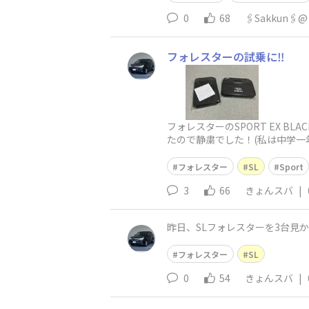
0
68
🖇️Sakkun
フォレスターの試乗に‼️
フォレスターのSPORT EX B
たので静粛でした！(私は中学一年
フォレスター
SL
Sport
3
66
きょんスバ
|
昨日、SLフォレスターを3台見
フォレスター
SL
0
54
きょんスバ
|