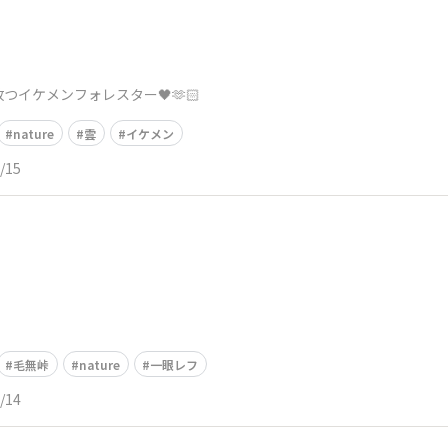
つイケメンフォレスター🖤🫶🏻
nature
雲
イケメン
/15
毛無峠
nature
一眼レフ
/14