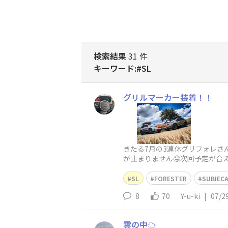
検索結果
31 件
キーワード:#SL
グリルマーカー装着！！
きたる7月の3連休グリフォレさん
が止まりません🤤次回予定が
ましたが…ひょんなことからあ
SL
FORESTER
SUBIEC
8
70
Y-u-ki
|
07/2
雲の中☁️