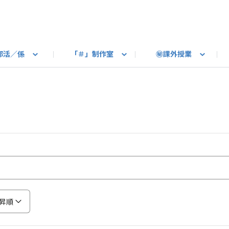
部活／係
「＃」制作室
㊙課外授業
語ろう
B カートピア
教えて！最新SUBARUの乗り味
星空部
ありがとうを伝えよう
＃スバルの法則
旅行部
公式 X
自転車部
フリートーク
公式 Instagram
#BOXER60周年おめでとう！
Q＆A
写真部
新規登録（SU
売店
公式 Yo
陸
たべもの係
その他
昇順