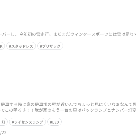
オーバーし、今年初の雪走行。まだまだウィンタースポーツには雪は足り
AK
スタッドレス
ブリザック
駐車する時に家の駐車場の壁が近いんでちょっと見にくいなぁなんて思っ
のみでこの明るさ！！我が家のもう一台の車はバックランプとナンバー灯
ー灯
ライセンスランプ
LED
/22