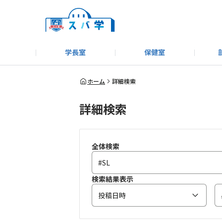
学長室
保健室
キャンプ＆アウトドア部
＃洗車同好会
告知
教えてコーナー
はじめましての方へ
SUBARUオフィシャルWebサイト
#SUBARUへのMT愛を
スバ学ギャラリー
お知らせ
野球部
WE
ホーム
詳細検索
詳細検索
モータースポーツ部
その他
いきもの係
全体検索
検索結果表示
投稿日時