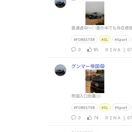
雲通過中〜☁️雲の中でも存在感放
FORESTER
SL
Sport
0
85
ＲＩＮＡ
|
07
グンマー帝国🤤
帝国入口到着✌🏻
FORESTER
SL
Sport
0
74
ＲＩＮＡ
|
07