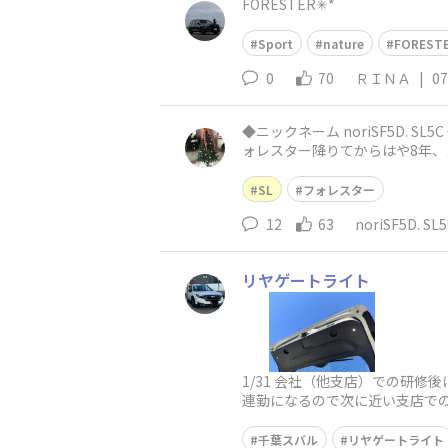
FORESTER✳︎*
Sport
nature
FOREST
0
70
ＲＩＮＡ
|
07
◆ニックネーム noriSF5D. SL5C ◆お乗りの車種（乗りたい車種でもOK） SLフォレスターC型予約しました ◆ご自由に自己紹介をどうぞ！ SFフ
ォレスター降りてからはや8年、
SL
フォレスター
12
63
noriSF5D. SL
リヤゲートライト
1/31 会社（他支店）での研
連勤になるので次に近い支店での
OFF）の1/12
千葉スバル
リヤゲートライト