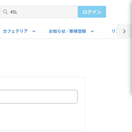
ログイン
カフェテリア
お知らせ／新規登録
リンク集
BARU IDをご登録ください）
utube
上部
自己紹介
#SUBARUのBEVがある生活
カスタマイズ部
公式 Facebook