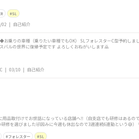
ER
SL
/02
|
自己紹介
スバルの世界に復帰予定です よろしくおねがいします🙇
5C
|
03/10
|
自己紹介
修後に用品取付けでお世話になっている店舗へ‼️（自支店でも研修はあるの
研修を選びました🤣因みに今週も休出なので3週連続6連勤という😅）
フォレスター
SL