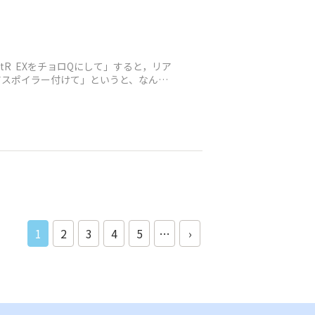
rtR EXをチョロQにして」すると，リア
アスポイラー付けて」というと、なんか
1
2
3
4
5
…
›