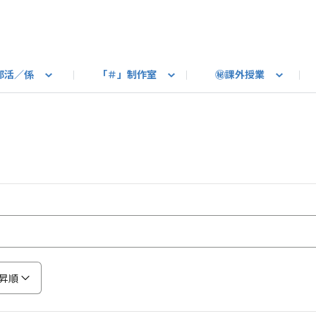
部活／係
「＃」制作室
㊙課外授業
語ろう
B カートピア
教えて！最新SUBARUの乗り味
星空部
ありがとうを伝えよう
＃スバルの法則
旅行部
公式 X
自転車部
フリートーク
公式 Instagram
#BOXER60周年おめでとう！
Q＆A
写真部
新規登録（SU
売店
公式 Yo
陸
たべもの係
その他
昇順