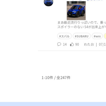
まあ最近流行りっぽいので、乗っかっ
スポイラーのない S4が出来上
違うち
スバル
SUBARU
wrx
14
90
わたお
|
07/1
1-10件 / 全247件