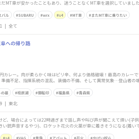
MT車が安かったこともあり、迷うことなくMT車を選択していました。10
スバル
SUBARU
wrx
s4
MT車
またMT車に乗りたい
1
|
全て
岐阜への帰り路
500円カレー。肉が柔らかく味はピリ辛、何より価格破壊！最高のカレー
。準備不足、指揮系統の混乱、装備の不備、そして異常気象…登山者の
ディッシ
トの墓
桧原湖
御船印
福島県
青森県
9
|
東北
いけど、場合によっては22時過ぎまで話し声や叫び声が聞こえて煩い(子供
きい銃声音するやつ)、ロケット花火の火薬が車に着きそうになる(着い
s4
VAG
黄昏
アパート
花火
やばい奴ら