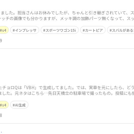
てきました。担当さんはお休みでしたが、ちゃんと引き継ぎされていて、
ャッチの画像でも分かりますが、メッキ調の加飾パーツ無くなって、ス
。20分く
s4
インプレッサ
スポーツワゴン15i
カートピア
スバルがある
9
たチョロQは「VBH」で生成してました。では、実車を元にしたら、どうなるの
しました。元ネタはこちら…先日天橋立の駐車場で撮ったもの。投稿にも
s4
AI生成
8
…