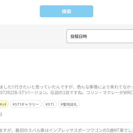
検索
投稿日時
きました‼️行きたいと思っていたんですが、色んな事情により来れてなかっ
detail/2026072922B-STIバージョン。伝説の1台ですね。コリン・マクレ
s4
STIギャラリー
STI
聖地巡礼
3
乗ってますが、最初のスバル車はインプレッサスポーツワゴンの5速MT車で