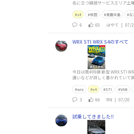
名に立つ姨捨サービスエリア土
した。前沢サービスエリアの牛
s4
秋田
男鹿半島
な
6
65
はやて
|
07/2
WRX STI WRX S4のすべて
今日は第499弾 新型 WRX S
違いなどが詳しく書かれていて興味深いです。h
wrx
s4
STI
VAB
3
66
RN
|
07/20
試乗してきました‼️