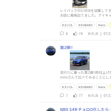
レイバックのS:HEBを試乗し
お店に看板出てました。アイキ
ォーグとかと変わらない感じです
スバル
SUBARU
wrx
6
74
わたお
|
07/1
第2弾‼️
流行りに乗った第2弾‼️昨日上げ
miniさんで比べてみることに
うかと…まずChat
スバル
SUBARU
wrx
7
77
わたお
|
07/1
WRX S4をチョロQ化したら