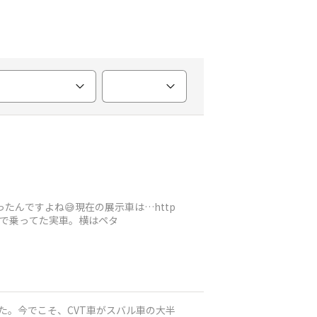
たんですよね😅現在の展示車は…http
ーがWRCで乗ってた実車。横はペタ
した。今でこそ、CVT車がスバル車の大半