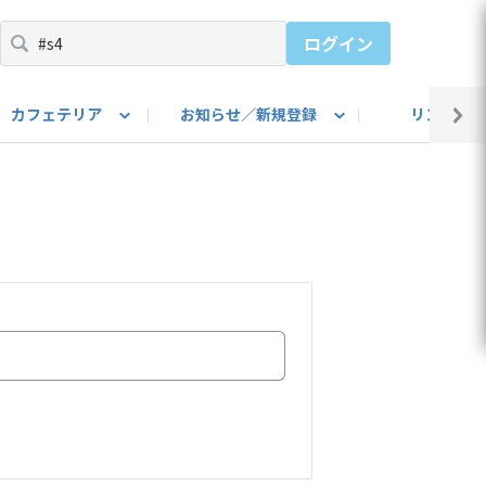
ログイン
カフェテリア
お知らせ／新規登録
リンク集
BARU IDをご登録ください）
utube
上部
自己紹介
#SUBARUのBEVがある生活
カスタマイズ部
公式 Facebook