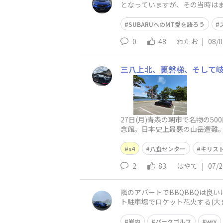
となっていますが、その当時はまだ
でしたが、逆に軽快さ
SUBARUへのMT愛を語ろう
0
48
わたお
|
08/0
三八上北、裏磐梯、そして
27日(月)青森の朝市で名物の
念館。日本史上最悪の山岳遭難
びました。そして本日のメイン
s4
八食センター
キリス
2
83
はやて
|
07/2
隣のアパートでBBQBBQは良
ト駐車場でロケット花火する(大
mも無いガチもんのアタオカす
岩内
パークゴルフ
wrx