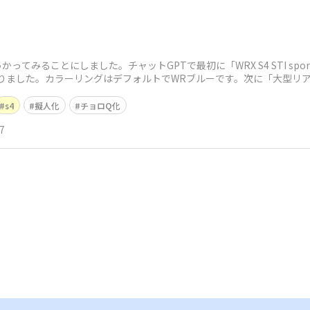
てみることにしました。チャットGPTで最初に「WRX S4 STI spo
がりました。カラーリングはデフォルトでWRブルーです。次に「大型リ
s4
擬人化
チョロQ化
7