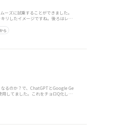
スムーズに試乗することができました。
ッキリしたイメージですね。後ろはレヴ
から
か？で、ChatGPTとGoogle Ge
使用してました。これをチョロQ化しよ