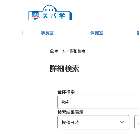
学長室
保健室
キャンプ＆アウトドア部
＃洗車同好会
告知
教えてコーナー
はじめましての方へ
SUBARUオフィシャルWebサイト
#SUBARUへのMT愛を
スバ学ギャラリー
お知らせ
野球部
WE
ホーム
詳細検索
詳細検索
モータースポーツ部
その他
いきもの係
全体検索
検索結果表示
投稿日時