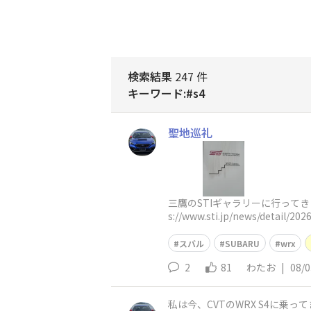
検索結果
247 件
キーワード:#s4
聖地巡礼
三鷹のSTIギャラリーに行って
s://www.sti.jp/news/
スバル
SUBARU
wrx
2
81
わたお
|
08/0
私は今、CVTのWRX S4に