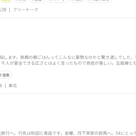
/28
|
フリートーク
目指します。旅館の朝ごはんってこんなに豪勢なのかと驚き通しでした、
、千人が宴会できる広さとはよく言ったもので奇岩が美しい。五能線とも
ったです。
千畳敷
6
|
東北
北旅行へ。行先は秋田と青森です。金曜、月下実家の群馬へ。S4にとっ