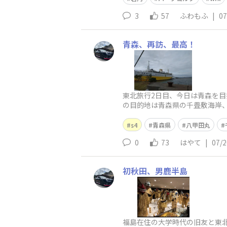
3
57
ふわもふ
|
07
青森、再訪、最高！
東北旅行2日目、今日は青森を
の目的地は青森県の千畳敷海岸
0周年の特別列車とか、運が良か
s4
青森県
八甲田丸
0
73
はやて
|
07/2
初秋田、男鹿半島
福島在住の大学時代の旧友と東