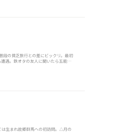
普段の貧乏旅行との差にビックリ。最初
遭遇。鉄オタの友人に聞いたら五能線9
ては生まれ故郷群馬への初訪問。△月の