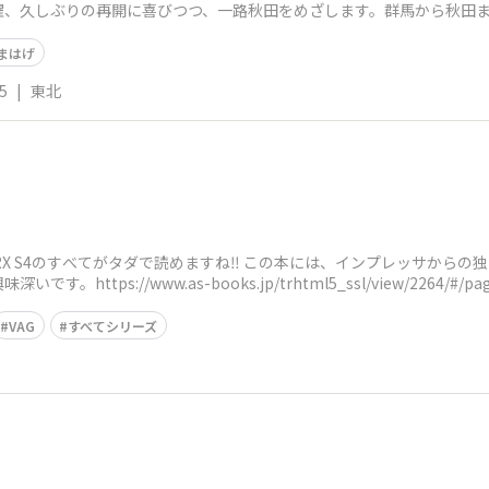
曜、久しぶりの再開に喜びつつ、一路秋田をめざします。群馬から秋田ま
串、秋田名物
まはげ
5
|
東北
TI WRX S4のすべてがタダで読めますね‼ この本には、インプレッサから
ttps://www.as-books.jp/trhtml5_ssl/view/2264/#/pa
VAG
すべてシリーズ