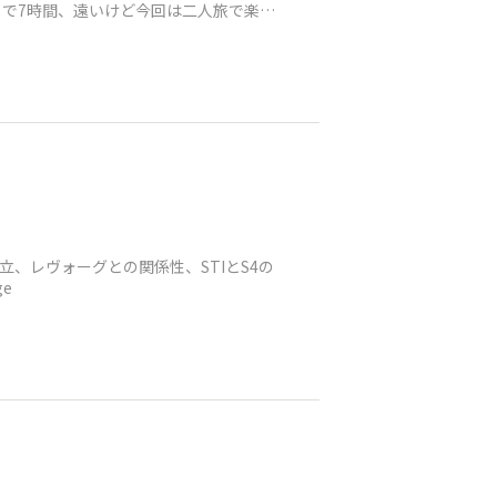
で7時間、遠いけど今回は二人旅で楽で
の独立、レヴォーグとの関係性、STIとS4の
ge