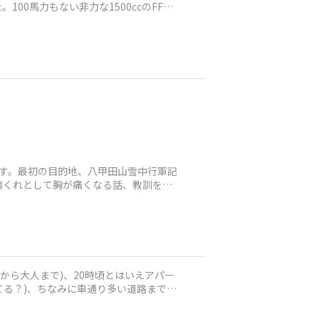
0馬力もない非力な1500ccのFF車
です。最初の目的地、八甲田山雪中行軍記
端くれとして胸が痛くなる話、教訓を学
から大人まで)、20時頃とはいえアパー
てる？)、ちなみに車通り多い道路まで3