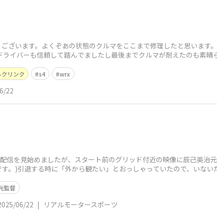
うございます。よくぞあの状態のクルマをここまで修理したと思います
ドライバーも信頼して踏んでましたし最後までクルマが耐えたのも素晴ら
ルクリンク
s4
wrx
6/22
 2025の配信を見始めましたが、スタート前のグリッド付近の映像に辰己英
す。)引退する時に「外から観たい」とおっしゃっていたので、いない
元監督
2025/06/22
|
リアルモータースポーツ