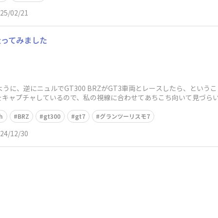
25/02/21
で走ってみました
るように、逆にニュルでGT300 BRZがGT3車両とレースしたら、とい
をキャプチャしているので、私の視線に合わせてあちこち向いて見づら
h
BRZ
gt300
gt7
グランツーリスモ7
24/12/30