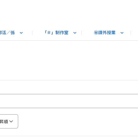
部活／係
「＃」制作室
㊙課外授業
語ろう
B カートピア
教えて！最新SUBARUの乗り味
星空部
ありがとうを伝えよう
＃スバルの法則
旅行部
公式 X
自転車部
フリートーク
公式 Instagram
#BOXER60周年おめでとう！
Q＆A
写真部
新規登録（SU
売店
公式 Yo
陸
たべもの係
その他
昇順