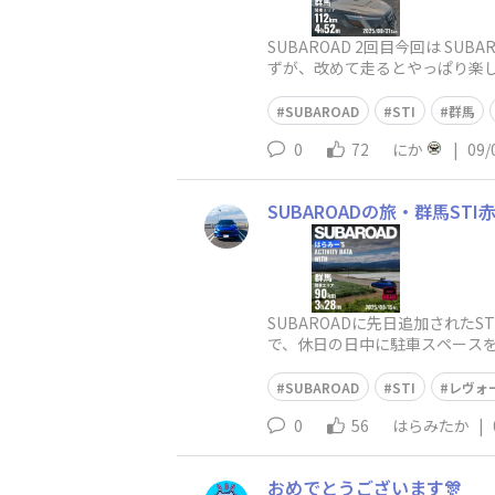
SUBAROAD 2回目今回は 
ずが、改めて走るとやっぱり楽
ずにやけてし
SUBAROAD
STI
群馬
0
72
にか
|
09/
SUBAROADの旅・群馬STI
SUBAROADに先日追加され
で、休日の日中に駐車スペース
な道の駅ですが、今日は出発地
SUBAROAD
STI
レヴォ
0
56
はらみたか
|
おめでとうございます🎊