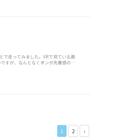
うことで走ってみました。VRで見ている画
いですが、なんとなくオンボ先輩感のあ
1
2
›