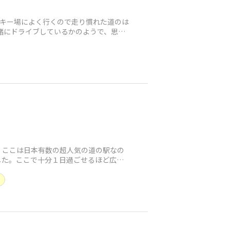
辺のスキー場によく行くので走り慣れた道のは
緒にドライブしているかのようで、思わ
が、ここは日本有数の超人気の道の駅なの
した。ここで十分１日過ごせるほど広大
ク