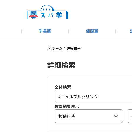
学長室
保健室
キャンプ＆アウトドア部
＃洗車同好会
告知
教えてコーナー
はじめましての方へ
SUBARUオフィシャルWebサイト
#SUBARUへのMT愛を
スバ学ギャラリー
お知らせ
野球部
WE
ホーム
詳細検索
詳細検索
モータースポーツ部
その他
いきもの係
全体検索
検索結果表示
投稿日時