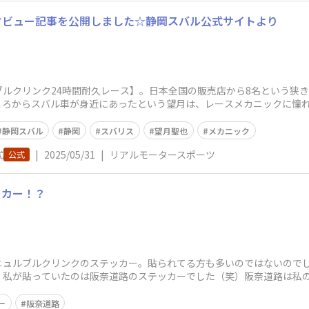
タビュー記事を公開しました☆静岡スバル公式サイトより
ルクリンク24時間耐久レース】。日本全国の販売店から8名という狭
ころからスバル車が身近にあったという望月は、レースメカニックに憧
手にしました
静岡スバル
静岡
スバリス
望月聖也
メカニック
式
|
2025/05/31
|
リアルモータースポーツ
公式
ッカー！？
ニュルブルクリンクのステッカー。貼られてる方も多いのではないので
！私が貼っていたのは阪奈道路のステッカーでした（笑）阪奈道路は私
勾配がキツくてタ
ー
阪奈道路