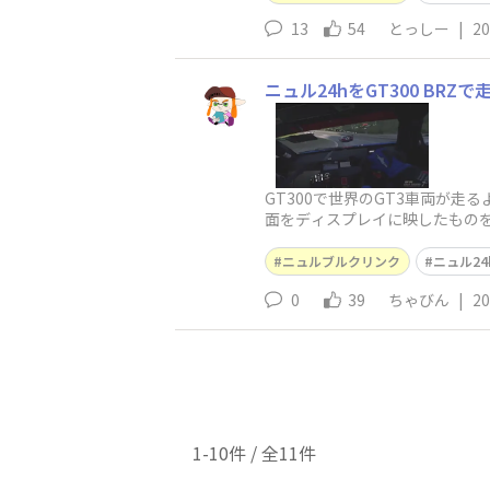
13
54
とっしー
|
20
ニュル24hをGT300 BRZ
GT300で世界のGT3車両が走
面をディスプレイに映したもの
る映像になった気がします。&
ニュルブルクリンク
ニュル24
0
39
ちゃびん
|
20
1-10件 / 全11件