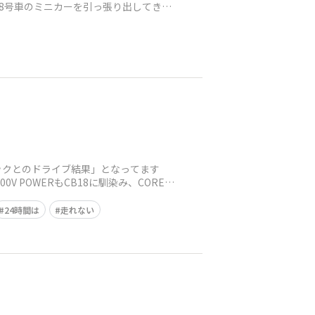
版88号車のミニカーを引っ張り出してきて
ックとのドライブ結果」となってます
 POWERもCB18に馴染み、CORE60
24時間は
走れない