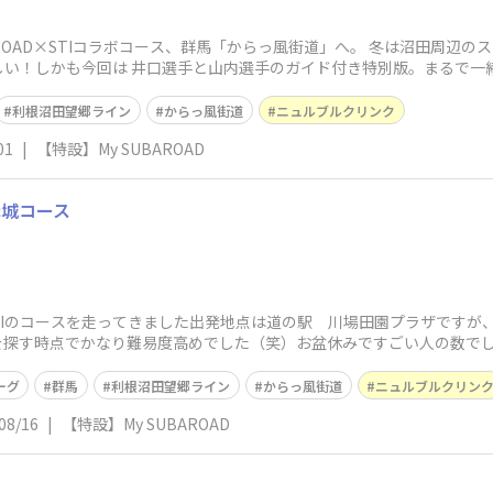
SUBAROAD×STIコラボコース、群馬「からっ風街道」へ。 冬は沼田周
しい！しかも今回は 井口選手と山内選手のガイド付き特別版。まるで一
利根沼田望郷ライン
からっ風街道
ニュルブルクリンク
01
|
【特設】My SUBAROAD
赤城コース
たSTIのコースを走ってきました出発地点は道の駅 川場田園プラザです
を探す時点でかなり難易度高めでした（笑）お盆休みですごい人の数で
点です。
ーグ
群馬
利根沼田望郷ライン
からっ風街道
ニュルブルクリン
08/16
|
【特設】My SUBAROAD