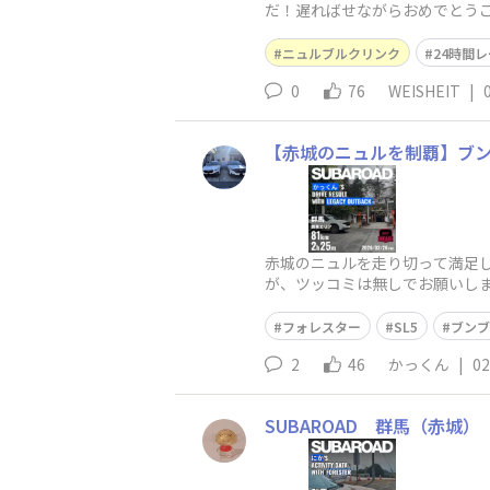
だ！遅ればせながらおめでとうござ
一人で喜んでました(笑)過酷で
ニュルブルクリンク
24時間レ
0
76
WEISHEIT
|
【赤城のニュルを制覇】ブンブ
赤城のニュルを走り切って満足
が、ツッコミは無しでお願いします😆
1を入れたブンブン
フォレスター
SL5
ブンブ
2
46
かっくん
|
02
SUBAROAD 群馬（赤城）