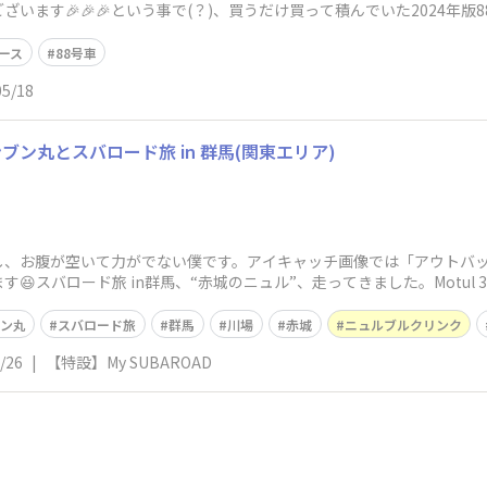
います🎉🎉🎉という事で(？)、買うだけ買って積んでいた2024年
知られ
ース
88号車
05/18
ン丸とスバロード旅 in 群馬(関東エリア)
し、お腹が空いて力がでない僕です。アイキャッチ画像では「アウトバ
スバロード旅 in群馬、“赤城のニュル”、走ってきました。Motul 300V
ン丸
スバロード旅
群馬
川場
赤城
ニュルブルクリンク
/26
|
【特設】My SUBAROAD