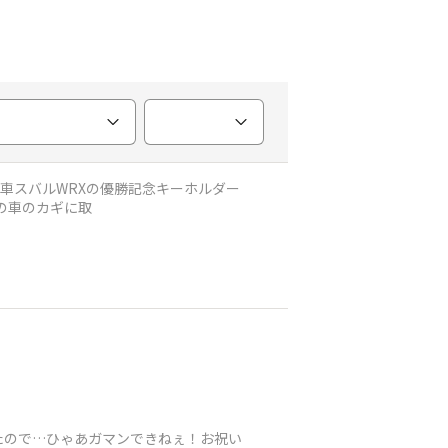
号車スバルWRXの優勝記念キーホルダー
80自分の車のカギに取
たので…ひゃあガマンできねぇ！お祝い