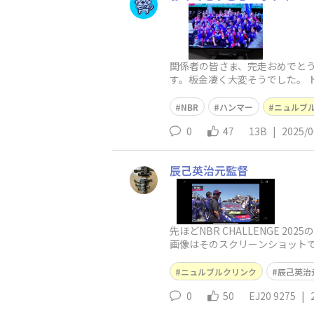
関係者の皆さま、完走おめでと
す。板金凄く大変そうでした。 
きました。選んで良
NBR
ハンマー
ニュルブ
0
47
13B
|
2025/0
辰己英治元監督
先ほどNBR CHALLENGE
画像はそのスクリーンショットで
で)予想を裏切られました。
ニュルブルクリンク
辰己英治
0
50
EJ20 9275
|