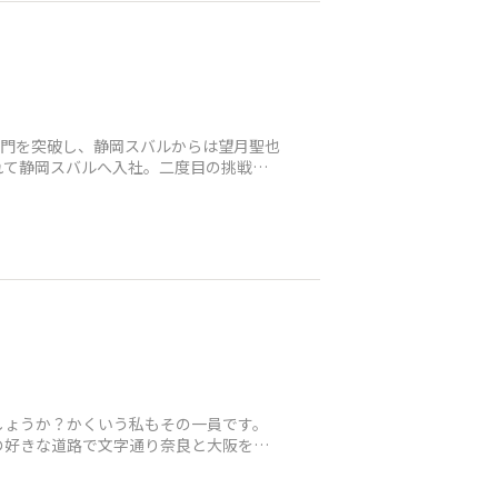
き門を突破し、静岡スバルからは望月聖也
れて静岡スバルへ入社。二度目の挑戦で
しょうか？かくいう私もその一員です。
の好きな道路で文字通り奈良と大阪を結