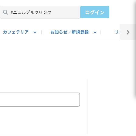
ログイン
カフェテリア
お知らせ／新規登録
リンク集
BARU IDをご登録ください）
utube
上部
自己紹介
#SUBARUのBEVがある生活
カスタマイズ部
公式 Facebook