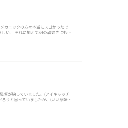
。メカニックの方々本当にスゴかったで
しい。 それに加えてS4の頑健さにも驚
治元監督が映っていました。(アイキャッチ
だろうと思っていましたが、(いい意味