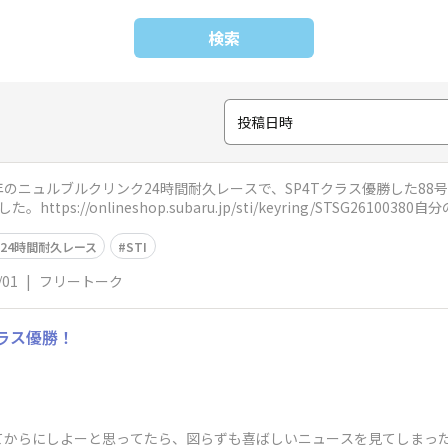
検索
投稿日時
のニュルブルクリンク24時間耐久レースで、SP4Tクラス優勝した88
tps://onlineshop.subaru.jp/sti/keyring/STSG261003
24時間耐久レース
STI
/01
|
フリートーク
クラス優勝！
てからにしよーと思ってたら、図らずも喜ばしいニュースを見てしまっ