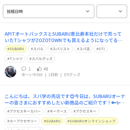
投稿日時
APITオートバックスとSUBARU恵比寿本社だけで売って
いたTシャツがZOZOTOWNでも買えるようになってる
ー！！
SUBARU
スバル
スバリスト
スバ活
STI
Tシャツ
スバルグッズ
1
48
ゆーいち555
|
1日前
|
STIグッズ
こんにちは、スバ学の売店です😊今日は、SUBARUオーナ
ーの皆さまにおすすめしたい新商品のご紹介です！🔑✨
お気に入りのキーを、自分らしくドレスアップ！ ✨🔑SU
アクセスキーカバー
キーケース
アクセスキー
BARU車のアクセスキー専用設計の「アクセスキーカバ
ー」が新登場しました👏毎日手にするアクセスキーだから
カーアクセサリー
SUBARU
SUBARUオンラインショップ
こそ、愛車らしく、自分らしく楽しみ