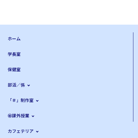
ホーム
学長室
保健室
部活／係
「＃」制作室
㊙課外授業
カフェテリア