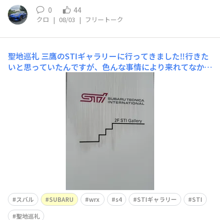
0
44
クロ
|
08/03
|
フリートーク
聖地巡礼
三鷹のSTIギャラリーに行ってきました‼️行きた
いと思っていたんですが、色んな事情により来れてなかっ
たんですよね😅現在の展示車は…https://www.sti.jp/ne
ws/detail/2026072922B-STIバージョン。伝説の1台です
ね。コリン・マクレーがWRCで乗ってた実車。横はペタ
スバル
SUBARU
wrx
s4
STIギャラリー
STI
聖地巡礼