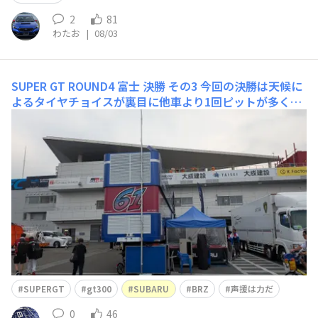
2
81
わたお
|
08/03
SUPER GT ROUND4 富士 決勝 その3
今回の決勝は天候に
よるタイヤチョイスが裏目に他車より1回ピットが多くな
って最終盤にバースト…結果28位と悔しい結果に…やは
りマシンと言うよりは車とタイヤが合ってないのかも…🥲
どんな結果でも全力応援📣次回に期待してます🙏お疲れ様
でした😊個人的にすーすーからサイン貰えて嬉しかった
です😊😊
SUPERGT
gt300
SUBARU
BRZ
声援は力だ
0
46