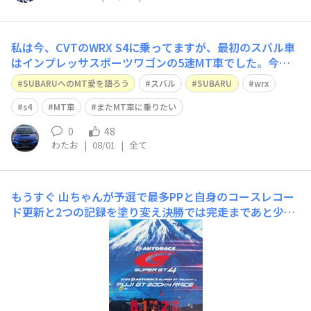
私は今、CVTのWRX S4に乗ってますが、最初のスバル車
はインプレッサスポーツワゴンの5速MT車でした。今で
こそ、CVT車がスバル車の大半となっていますが、その当
SUBARUへのMT愛を語ろう
スバル
SUBARU
wrx
時はまだMT車が安かったこともあり、迷うことなくMT
車を選択していました。100馬力もない非力な1500ccのF
s4
MT車
またMT車に乗りたい
F車でしたが、逆に軽快さ
0
48
わたお
|
08/01
|
全て
もうすぐ
山ちゃんが予選で最多PPと自身のコースレコー
ド更新と2つの記録を塗り変え決勝では完走まであと少し
のところで無念のリタイアとなったあの日から早3ヶ月…
いよいよ今週末シリーズ後半戦でありSUBARUにとっては
前回大会でEG33の速さは証明したがマシンの耐久性が問
題に…この3ヶ月間でどれだけ改善されたのか