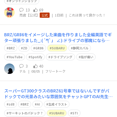
オンラインショップ
13
69
売店【公式】
|
1日前
|
これは買って良かった！
公式
BRZ/GR86をイメージした楽曲を作りました全編英語でギ
ター頑張りました_:(´ཀ`」 ∠):ドライブの邪魔にならな
いけど、存在感がある曲を目指して作ったのでドライブ中
BRZ
ZD
GR86
SUBARU
静岡スバル
にお聴き下さったら嬉しいです
YouTube
Spotify
ドライブソング
指が痛い
3
40
ナル
|
08/05
|
フリートーク
スーパーGT300クラスのBRZ61号車ではないんですがパ
ドックでの光景みたいな雰囲気をチャットGPTのAI先生に
描いてもらいました😅イラストのベースは僕のBRZ STI s
zd8
BRZ
AI
生成イラスト
port TYPE RAですウイングの形状は違いますがwGT300
のBRZを応援してます٩(๑❛ᴗ❛๑)۶頑張れ！
サーキットのパドック？
SUBARU
STI