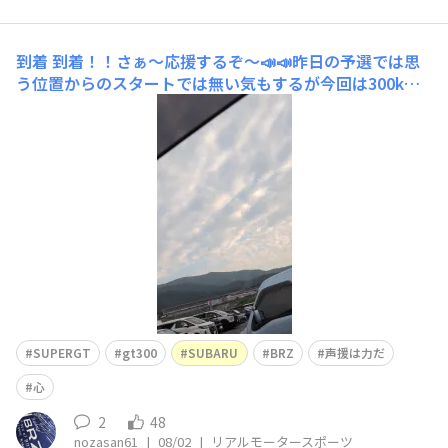
到着
到着！！さぁ〜応援するぞ〜📣📣昨日の予選では思
う位置からのスタートでは無い気もするが今回は300km
レースと3時間レースより距離は短いのでノートラブルで
走り切れれば怒涛の追い上げで上位は狙えるはず！！狙う
は表彰台✨✨でも今日は午後（丁度決勝レースの時間帯）
から雨予報なんだよなぁ〜ちょっと心配でもある
SUPERGT
gt300
SUBARU
BRZ
声援は力だ
心
2
48
nozasan61
|
08/02
|
リアルモータースポーツ