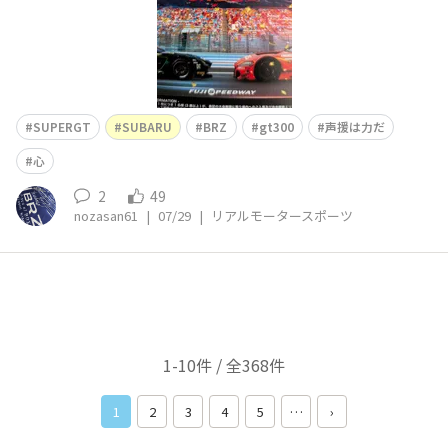
SUPERGT
SUBARU
BRZ
gt300
声援は力だ
心
2
49
nozasan61
|
07/29
|
リアルモータースポーツ
1-10件 / 全368件
1
2
3
4
5
…
›