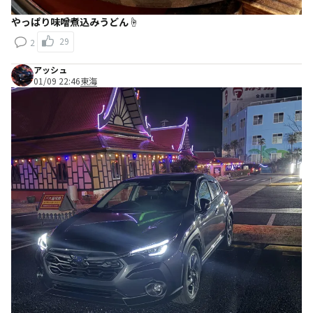
やっぱり味噌煮込みうどん☝️
29
2
アッシュ
01/09 22:46
東海