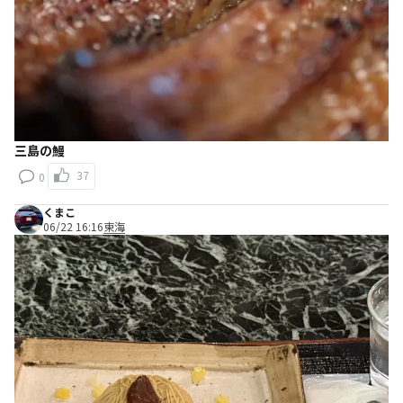
三島の鰻
37
0
くまこ
06/22 16:16
東海