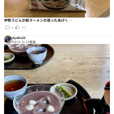
伊勢うどんか蛤ラーメンか迷ったあげく…
35
4
Ayako22
04/16 21:10
東海