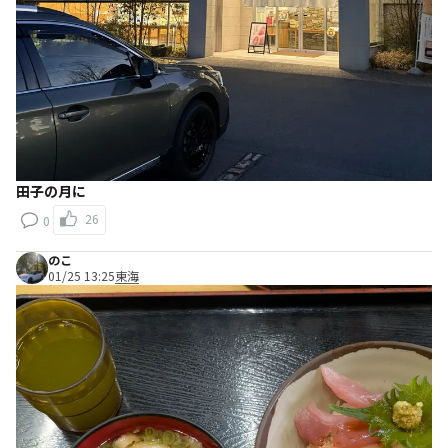
田子の月に
26
0
のこ
01/25 13:25
東海