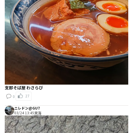
支那そば屋 わさらび
27
0
ニレドン@GU7
03/24 13:45
東海