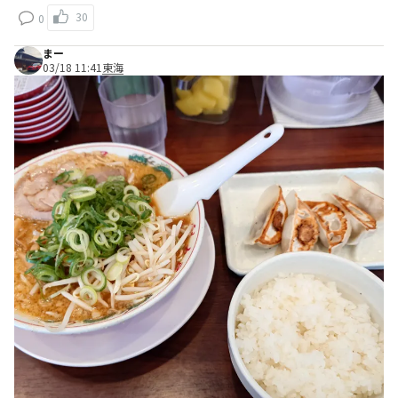
30
0
まー
03/18 11:41
東海