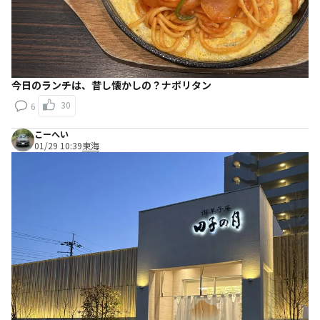
今日のランチは、昔し懐かしの？ナポリタン
30
6
こーへい
01/29 10:39
東海