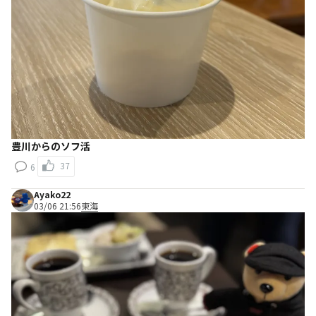
豊川からのソフ活
37
6
Ayako22
03/06 21:56
東海