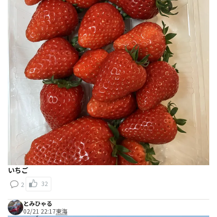
いちご
32
2
とみひゃる
02/21 22:17
東海