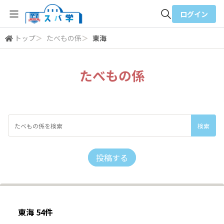
ログイン
トップ
＞
たべもの係
＞
東海
全体検索
たべもの係
検索
投稿する
東海 54件