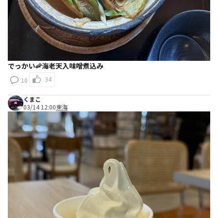
でっかい🦐海老天入味噌煮込み
34
10
くまこ
03/14 12:00
東海