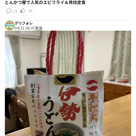
とんかつ屋で人気のエビフライ＆貝柱定食
38
13
グリフォレ
04/21 06:47
東海