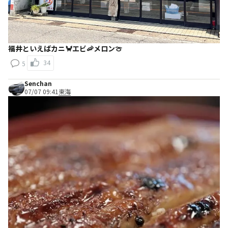
福井といえばカニ🦀エビ🦐メロン🍈
34
5
Senchan
07/07 09:41
東海