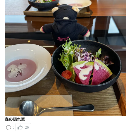
森の隠れ家
26
2