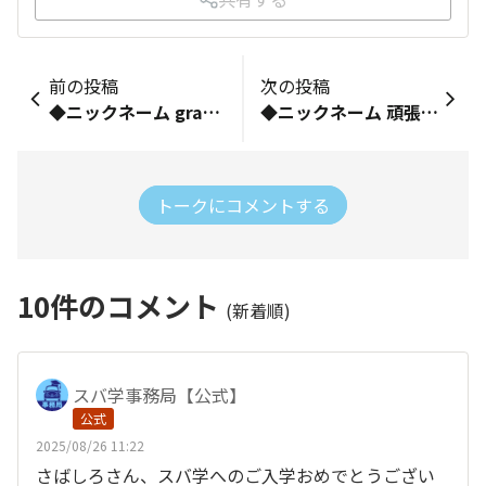
前の投稿
次の投稿
◆ニックネーム grace ◆お乗りの車種（乗りたい車種でもOK） BRZ ZD8 B ◆ご自由に自己紹介をどうぞ！ はじまして。気がつけば還暦まであと数年となり軽自動車を乗り継いで来ました。子供の頃から憧れ続けて来たスポーツカーは夢の夢でしたが、数年前に発表されたBRZに一目惚れし、人生最後の車として思い切って購入しました。スバルも初めて、スポーツカーも初めて、マニュアル車も初めての私です。どうぞ宜しくお願いします。
◆ニックネーム 頑張るお父さん ◆お乗りの車種（乗りたい車種でもOK） フォレスター premium EX ◆ご自由に自己紹介をどうぞ！ はじめまして。 私の人生初の購入した車は2代目レガシー。マフラーを変えて不等長サウンドを楽しんでいました。3代目も経験。 海外出向で長らくスバルから離れていましたが、この度、戻って来ました。 よろしくお願いします🙇
トークにコメントする
10
件のコメント
(新着順)
スバ学事務局【公式】
公式
2025/08/26 11:22
さばしろさん、スバ学へのご入学おめでとうござい