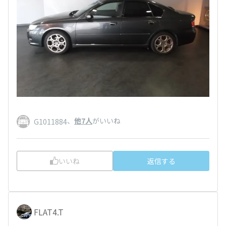
、
他7人
がいいね
G1011884
いいね
返信する
FLAT4.T