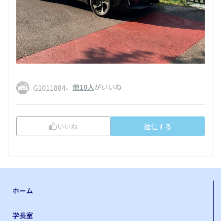
、
他10人
がいいね
G1011884
いいね
返信する
ホーム
学長室