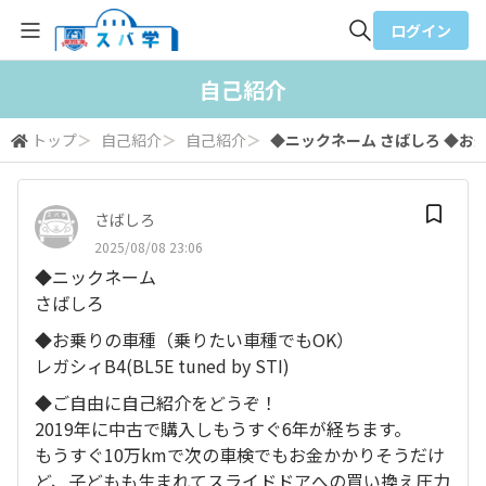
ログイン
全体検索
自己紹介
トップ
＞
自己紹介
＞
自己紹介
＞
◆ニックネーム さばしろ ◆お乗
検索
さばしろ
2025/08/08 23:06
◆ニックネーム
さばしろ
◆お乗りの車種（乗りたい車種でもOK）
レガシィB4(BL5E tuned by STI)
◆ご自由に自己紹介をどうぞ！
2019年に中古で購入しもうすぐ6年が経ちます。
もうすぐ10万kmで次の車検でもお金かかりそうだけ
ど、子どもも生まれてスライドドアへの買い換え圧力