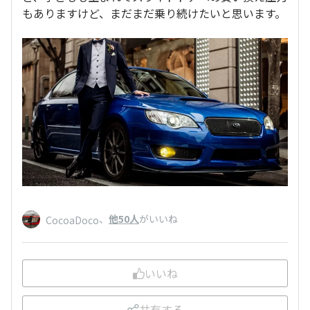
もありますけど、まだまだ乗り続けたいと思います。
、
他50人
がいいね
CocoaDoco
いいね
共有する