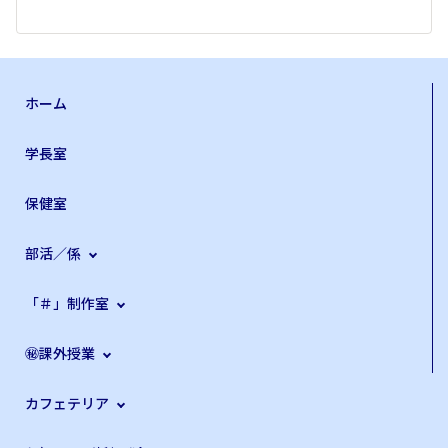
ホーム
学長室
保健室
部活／係
「＃」制作室
㊙課外授業
カフェテリア