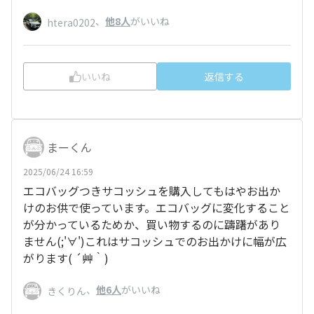
、
他8人
がいいね
htera0202
いいね
返信する
まーくん
2025/06/24 16:59
エコバッグつきサコッシュを購入してもはやお出か
けのお供で使っています。エコバッグに変化すること
が分かっているためか、買い物するのに躊躇があり
ません(;'∀')これはサコッシュでのお出かけに幅が広
がります( ´艸｀)
、
他6人
がいいね
きくりん