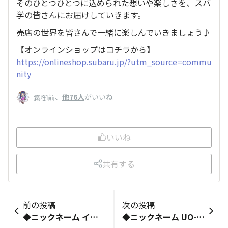
そのひとつひとつに込められた想いや楽しさを、スバ
学の皆さんにお届けしていきます。
売店の世界を皆さんで一緒に楽しんでいきましょう♪
【オンラインショップはコチラから】
https://onlineshop.subaru.jp/?utm_source=commu
nity
、
他76人
がいいね
霧御前
いいね
共有する
前の投稿
次の投稿
◆ニックネーム インプレッサはっちぃ ◆お乗りの車種（乗りたい車種でもOK） インプレッサハッチバック ◆ご自由に自己紹介をどうぞ！ EJ20-Engineってアカウントを作ったはずの学生です。 間違ってメアドごと消しましたのでこっちで活動します★ スバルが好きになったきっかけは、親の影響ですかね〜 あと北海道だからというのもあるかもしれない（←信頼感） と思っています!!あと5年ぐらい待ったら車を運転できる ようになります〜それまで中古車でも探していようかと(笑) よろしくお願いします!!
◆ニックネーム UO-kun ◆お乗りの車種（乗りたい車種でもOK） SK5フォレスター ◆ご自由に自己紹介をどうぞ！ はじめまして。SJ5フォレスターからSK5フォレスターと乗り継いできました。これから、SK5といろんな時、場所、出会いを共にしたいと思っています。 よろしくお願いします。