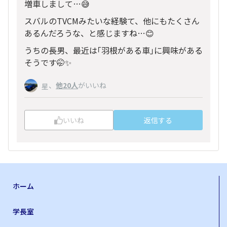
増車しまして…😅
スバルのTVCMみたいな経験て、他にもたくさん
あるんだろうな、と感じますね…😊
うちの長男、最近は｢羽根がある車｣に興味がある
そうです🤭✨️
、
他20人
がいいね
星
いいね
返信する
ホーム
学長室