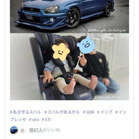
私を守るスバル
スバルがあるから
GDB
インプ
イン
プレッサ
wrx
STI
、
他67人
がいいね
星