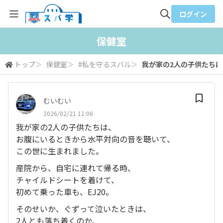
ログイン
全体検索
保健室
トップ
＞
保健室
＞
#私を守るスバル
＞
我が家の2人の子供たちは、
検索
むいむい
2026/02/21 11:06
我が家の2人の子供たちは、
お腹にいるときから水平対向の音を聴いて、
この世に生まれました。
産院から、自宅に連れて帰る時、
チャイルドシートを着けて、
初めて乗った車も、EJ20。
そのせいか、ぐずって泣いたときは、
2人とも落ち着くのか、