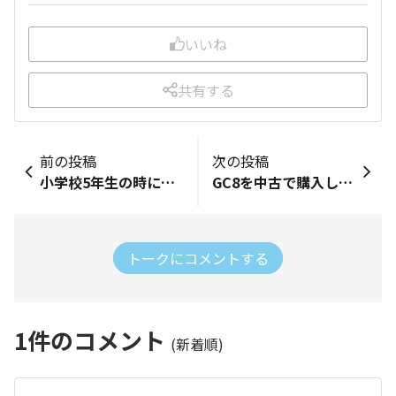
いいね
共有する
前の投稿
次の投稿
小学校5年生の時にやってきて、17歳を迎えた我が家の愛犬が痙攣を起こした次の日のことです。痙攣を起こしたのは夜中で、翌朝一番に動物病院へ行くことにしました。しかしその日は正月中で行きつけの動物病院が開いておらず、少し離れた休日診療をしてくれる病院へ急行すべくXVを出しました。 しかし出庫直後、我が家の目の前で信号無視の車が側面衝突。結果サイドは大きく凹みましたが、スバルの安全性がしっかり考えられたボディのおかげで大きな怪我はなく、まずは事故処理と自分の病院を優先することに。そして帰宅後すぐに愛犬をやっと病院に連れていけました。痙攣が老いから来るものですぐ生命に関わるものではなくとりあえずは安堵。 愛犬は３ヶ月後に家族全員に見守られて虹の橋を渡りました。もしこの事故で大怪我をしていたら、果てはそれ以上の結果だったら…自分の心の支えで理解者であった愛犬を看取ることができなかったでしょう。スバルの安全設計のこだわりはXVの購入時に最重要視していたので、こういった結果でしたが安全性の高さを実感しました。 愛車はキチンと直してもらい今でも最高の相棒として毎日走っています。いつか訪れる愛車XVの最後の日まで大切に、愛犬との思い出を乗せながらこれからも！走り続けます
GC8を中古で購入した時、走行距離は約7万キロで30万円くらいでした。 STiではないベースグレードでしたがSTiを超えるインプレッサを目指して社外製のタービン、エキマニ、キャタライザー、マフラーなどを入れてフルコンでのセッティングも行い、乗った人からSTiより速くて楽しいと言ってもらえる車になりました。 エアロパーツは主張が強すぎず良いバランスで綺麗にまとまっていると思っています。 知らない人からよく写真撮らせてくださいとか運転席座らせてくださいとお願いされることがあります。 通っていたショップさんのネットの紹介ページにもこの子の写真を使っていただいております。 そんな私の自慢のGC8です。 白いせいかスバリストの方々以外からはランエボと間違えられることが多いのは少し悲しい。 でも人間と同じように車にも寿命は必ず来るものです。 毎月のように走ってる途中でエンジンが止まってしまってその度にレッカーで運んでもらって、それでも埼玉スバル川越店のスタッフの方々は買い替えをすすめることもせずにどうにかしてこの子がまた元気に走れるようにと何日でも預かって諦めずに修理してくださって、本当に本当に感謝の気持ちでいっぱいです。 今まで通っていたショップさんからは買い替えをすすめられたりもう直せないと諦められてしまったので通わなくなり、次の車を買う時が来るなら埼玉スバル川越店さんで新車を買おうって決めていました。 私が全然乗り換えようとしないからいい加減乗り換えろってこの子がBRZのTYPE RAと巡り合わせてくれたんだと思います。 この子と過ごした楽しかった思い出は一生忘れません。 私はこれからも六連星を心に生きていきます。
トークにコメントする
1
件のコメント
(新着順)