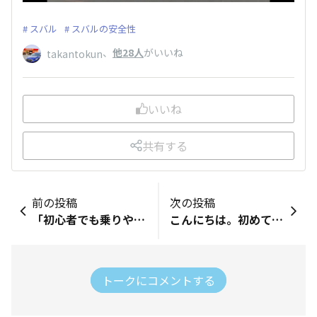
スバル
スバルの安全性
、
他28人
がいいね
takantokun
いいね
共有する
前の投稿
次の投稿
「初心者でも乗りやすい車だったから」 自分がスバル車/BRZを選んだ理由は、実のところコレだけでした。 乗り初めの頃は愉しさよりも緊張が勝り不安感が中々拭えぬ日々でしたが、通勤/休日の出掛け等で運転していく内に「愉しいな」と思えてくるようになっていきました。 そして終いには「この車で一人旅をしてみたい」と思えるようになり、納車当初の自分からしたら考えられない程までにBRZが好きになっていました。 BRZを買うまでに様々な車を試乗してきましたが、これほど「慣れたら愉しいかも」と思える車は無いんじゃないか？と思うほど愛車になっています。(笑) 車に乗る愉しさや一人旅に出てみよう！と思えるキッカケになったのも、スバルがあるから。だと思います。 これからも乗り続けられるかぎり、スバル車/BRZを推していきます！
こんにちは。初めて投稿させて頂きます。 車を運転していると、危険を感じる事や、少し怖い思いをする事もあるかと思います。 私はこの車に乗るようになって、そんな思いをする事がほとんど無くなりました。 のんびりなペースでも、独特な愛嬌のある姿で 周りの人も優しい気持ちにさせてしまう、走りや性能だけでは無い そんな魅力が私の車には標準装備されています。
トークにコメントする