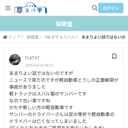
ログイン
全体検索
保健室
トップ
＞
保健室
＞
#私を守るスバル
＞
あまりよい話ではないのです
検索
FLAT4.T
2025/04/15 08:37
あまりよい話ではないのですが
ニュースで見たのですが軽自動車どうしの正面衝突が
事故がありました
軽トラックはスバル製のサンバーです
なので古い車ですね
かたや新しい方の軽自動車です
サンバーのドライバーさんは足の骨折で軽自動車の
ドライバーは亡くなってしまいました
(亡くなられた方のご冥福をお祈りいたします)