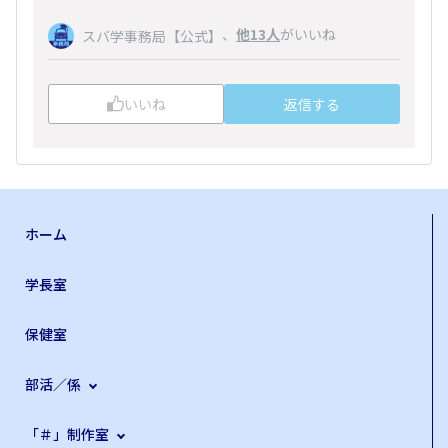
、
他13人
がいいね
スバ学事務局【公式】
いいね
返信する
ホーム
学長室
保健室
部活／係
「＃」制作室