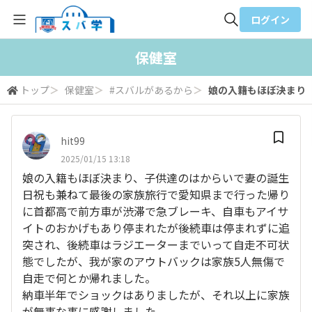
ログイン
全体検索
保健室
トップ
＞
保健室
＞
#スバルがあるから
＞
娘の入籍もほぼ決まり、
検索
hit99
2025/01/15 13:18
娘の入籍もほぼ決まり、子供達のはからいで妻の誕生
日祝も兼ねて最後の家族旅行で愛知県まで行った帰り
に首都高で前方車が渋滞で急ブレーキ、自車もアイサ
イトのおかげもあり停まれたが後続車は停まれずに追
突され、後続車はラジエーターまでいって自走不可状
態でしたが、我が家のアウトバックは家族5人無傷で
自走で何とか帰れました。
納車半年でショックはありましたが、それ以上に家族
が無事な事に感謝しました。