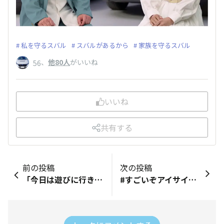
私を守るスバル
スバルがあるから
家族を守るスバル
、
他80人
がいいね
56
いいね
共有する
前の投稿
次の投稿
「今日は遊びに行きたいな」「子どものお迎えよろしくね」 今のフォレスターに乗り替えて家族とのコミュニケーションは間違いなく増えました💓 今までもSUBARU車でしたがBRZに1人乗りでお出掛けが多かったので、まさにフォレスターの恩恵に預かりましたかね☺️ 毎日楽しいですよ😆 雪が降らない地域なのでAWD＋スタッドレスの「履いてて良かった」を感じる場面はまだこれからですが、本当に乗り心地の素晴らしいSUVの走りを毎日感じてマス😊 スバルがあるから、幸せのバロメーター増加中です❤️
#すごいぞアイサイトで投稿するのはどうかな？と迷いましたが、先日、一般道を走行中に、プリクラッシュブレーキが作動したのですが、かなりびっくりしたので投稿してみたいと思います。 1枚目の写真のように、私が青信号で交差点を通過中、その交差点きわの歩道を走行する自転車（赤丸）がいました。 この自転車は歩道をそのまま走って、私と同じ進行方向に進む様子でした。 しかし...私が交差点出口の横断歩道にさしかかろうとしたときにアラームが鳴り、自動ブレーキが作動して車は完全に停止しました。（3枚目の写真） 自転車はそんなことにはまったく気づかずに、同じ進行方向に向かって歩道を走り去っていきました。（まあ当然ですね） アイサイトには自転車が横断歩道を渡ろうとしているように見えたのでしょう。（2枚目の写真） だから衝突回避のために自動ブレーキを作動させた...ということですね。 でもこれはちょっと怖いですね。状況によっては後続車に追突される危険性が高いと思います。このときは幸いに後ろの車は左折していったようで、さらにその後ろの車まではかなり間隔がありましたので、追突されることはありませんでした。 アイサイトの視野が広がったのはいいんですが、裏目に出てしまうこともありえるケースではないでしょうか。