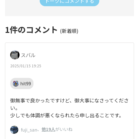
トークにコメントする
1
件のコメント
(新着順)
スバル
2025/01/15 19:25
hit99
御無事で良かったですけど、御大事になさってくださ
い。
少しでも体調が悪くなられたら申し出ることです。
、
他19人
がいいね
fuji_san