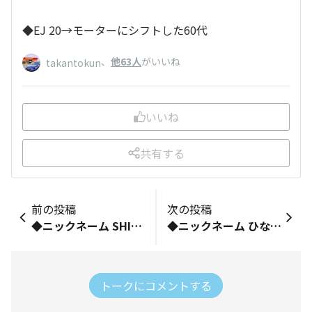
◆EJ 20→モーターにシフトした60代
、
他63人
がいいね
takantokun
いいね
共有する
前の投稿
次の投稿
◆ニックネーム SHIRAKAWA ◆お乗りの車種（乗りたい車種でもOK） レイバック サンルーフバイザーを付けている車には出会った事がない。サンルーフからして見かけ無い。 ◆ご自由に自己紹介をどうぞ！ スバリスト歴46年 レオーネ1.6スイングバック レオーネ1.8セダンGT 2 レガシィ2000GT レガシィB4RSK レガシィB4 レガシィB4
◆ニックネーム ひなるりロッキロン ◆お乗りの車種（乗りたい車種でもOK） レヴォーグVN5 GT-H EX ◆ご自由に自己紹介をどうぞ！
トークにコメントする