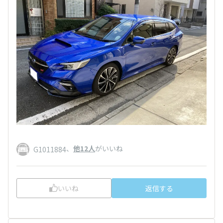
、
他12人
がいいね
G1011884
いいね
返信する