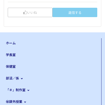
いいね
返信する
ホーム
学長室
保健室
部活／係
「＃」制作室
㊙課外授業