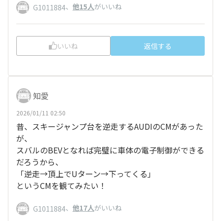
、
他15人
がいいね
G1011884
いいね
返信する
知愛
2026/01/11 02:50
昔、スキージャンプ台を逆走するAUDIのCMがあった
が、
スバルのBEVとなれば完璧に車体の電子制御ができる
だろうから、
「逆走→頂上でUターン→下ってくる」
というCMを観てみたい！
、
他17人
がいいね
G1011884