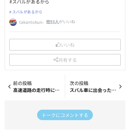
#スバルがあるから
スバルがあるから
、
他53人
がいいね
takantokun
いいね
共有する
前の投稿
次の投稿
高速道路の走行時にはアイサイトが欠かせませんが、一般道でもアイサイトがサポートしてくれます。 ぶつからないサポートだけでなく、先行車発進、青信号お知らせなどもサポートしてくれます。 これからも私を守ってください。 #私を守るスバル
スバル車に出会ったのは bp9アウトバックでしたそれまでは ホンダ車かトヨタ車でした しかしアウトバックにしてから 走りの愉しさ安全性どこまでも 車を走らせたいという気持ちに させてくれました。 アウトバックは山でも市街地でも 乗りこなせるとてもオシャレな 車で最高でした。 今はアウトバックを手放して しまいましたが 現在所有の車はbe5レガシィB4です この車に出会いますますスバルの 車に惚れ込んでしまいました デザイン・走りの愉しさ・安全です 車のエンジンをかけるたびに 遠くに走りに行きたいと思わせて くれます 後は家の車もBRレガシィBスピリットで こっちはターボではないですが 2.5Lという安定した排気量に Iモード・Sモード・S#とその状況で切り替えが出来とても楽しい車です これからも大切にしていこうと思います
トークにコメントする