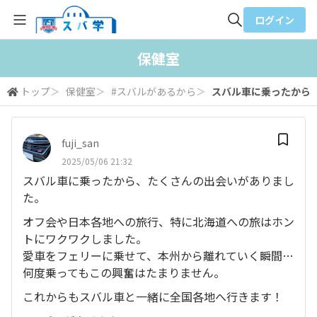
ログイン
全体検索
保健室
トップ
＞
保健室
＞
#スバルがあるから
＞
スバル車に乗ったから、
検索
fuji_san
2025/05/06 21:32
スバル車に乗ったから、たくさんの出会いがありまし
た。
オフ会や日本各地への旅行、特に北海道への旅はホン
トにワクワクしました。
愛車をフェリーに乗せて、本州から離れていく瞬間…
何度乗ってもこの興奮はたまりません。
これからもスバル車と一緒に全国各地へ行きます！