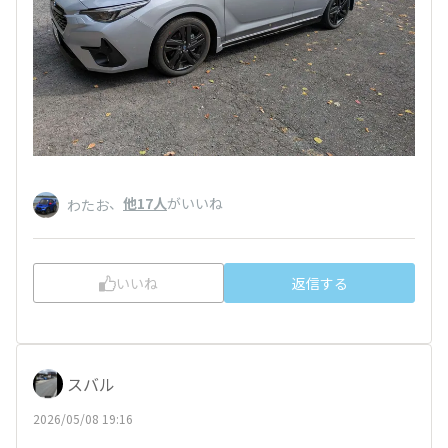
、
他17人
がいいね
わたお
いいね
返信する
スバル
2026/05/08 19:16