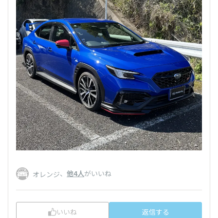
、
他4人
がいいね
オレンジ
いいね
返信する