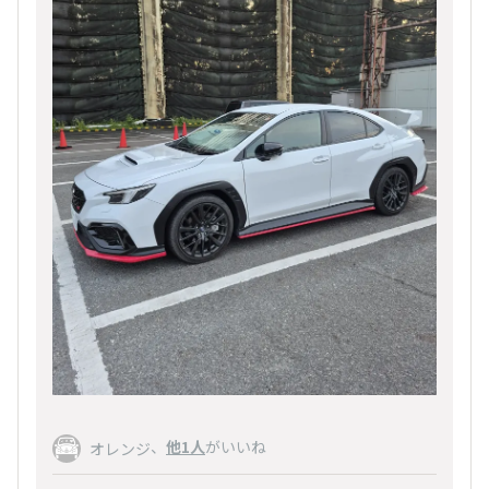
、
他1人
がいいね
オレンジ