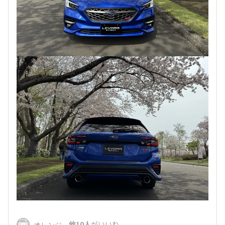
、
他10人
がいいね
オレンジ