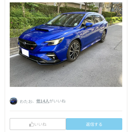
、
他14人
がいいね
わたお
いいね
返信する