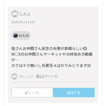
しんじ
2026/05/14 14:32
わたお
皆さんお仲間さん記念の光景が素晴らしい🙆
W○Xのお仲間さんサーキットやの峠攻めの動画
が…
ボクはテク無いし光景写メばかりみとります🤣
、
他1人
がいいね
オレンジ
いいね
返信する