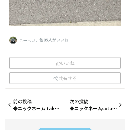
、
他85人
がいいね
こーへい
いいね
共有する
前の投稿
次の投稿
◆ニックネーム takuy4 です。 ◆お乗りの車種（乗りたい車種でもOK） GT7型インプレッサスポーツ 2.0i-S ブラックレザーpkg ◆ご自由に自己紹介をどうぞ！ はじめまして。 20半ばくらいの歳の頃からGP7型インプレッサXV→VMG型レヴォーグ→LA100F型ステラ→GT7型インプレッサスポーツと乗り継いでいます。 何度かアイサイトには助けられており、スバル特有のエンジン音と加速力に脳が焼かれてしまい、抜け出せなくなってしまいました。 結婚資金を貯めるためにレヴォーグを手放して、中古で当時10年落ち10万キロのステラに乗換後、198000キロまで走りました。 そして、2026年2月に結婚し、インプレッサスポーツに乗換しましたが、燃費が悪いと嫁から文句を言われる日々……なんとか嫁もスバル車を好きになってもらえるとうれしいです。笑 趣味は、温泉、国内旅行、釣り、キャンプ、BBQ、ドライブです。 姫路在住で、日本各地を車で観光、旅してます。
◆ニックネームsota◆お乗りの車種（乗りたい車種でもOK）GDインプレッサ(セダン)◆ご自由に自己紹介をどうぞ！スーパーGTのスバルブースで見たのをきっかけに登録してみました！1級整備士取得目指して勉強中です。