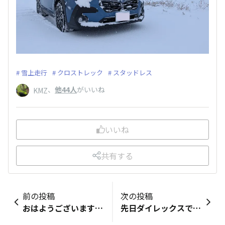
雪上走行
クロストレック
スタッドレス
、
他44人
がいいね
KMZ
いいね
共有する
前の投稿
次の投稿
おはようございます☀ 朝、暫く走行したらナビに表示されました。ご当地の方々、ご安全に‼️
先日ダイレックスで購入したGPSレーダー探知機をGDBインプレッサに取り付けました 電源配線をダッシュボードにキチンと沿わせるのが次のミッションです ホーンの鳴りもおかしいようなので交換時期かな?