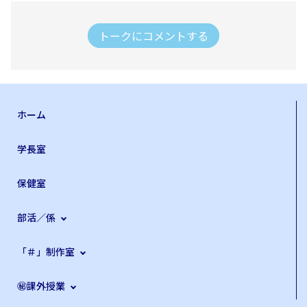
トークにコメントする
ホーム
学長室
保健室
部活／係
「＃」制作室
㊙課外授業