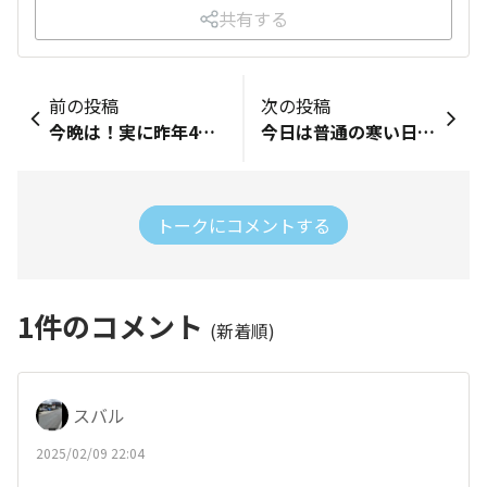
共有する
前の投稿
次の投稿
今晩は！実に昨年4月以来の投稿となります😂 あれからの出来事をいくつか… 昨年7月、・トランク周りからの雨漏り発覚！😭 テールランプや内張りを外し、コーキングで対処しました。 今現在も雨漏り無く大丈夫です… ・淡路島のスヌーピーアートで記念撮影！ 同8月、・10万km到達！ 納車から13年5カ月近くでした。 今年に入ってディーラーに行ってきた際に… 「そろそろ乗り替えもどうでしょうか」 との事なんですが、買い替えの予算が無いですし、今まで乗ってきた愛車の中でも一番長く乗ってきた車なので愛着もかなりのもの。 ちなみに、タイミングベルトや周辺パーツ類の交換見積りの結果… 20万円近くかかるみたいです🤔 直ぐには無理なんですが… 次の10万kmに向けて(？)、維持頑張ります😊
今日は普通の寒い日程度に回復したので大阪オートメッセ🚙に行きましたが、人人人😨 考える事はみんな一緒です スバルブースではS210プロトやクロストレックS:HEVなどが展示されて居ました。流石にフォレスターS:HEVはまだでしたね😅 屋外ではぶつからないアイサイト体験やってましたが、猛ダッシュかます人もいて一寸ビックリしましたが、しっかり止まっていましたよ。流石✨️
トークにコメントする
1
件のコメント
(新着順)
スバル
2025/02/09 22:04