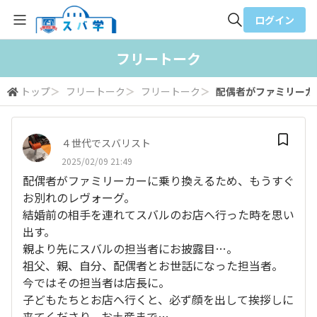
ログイン
全体検索
フリートーク
トップ
＞
フリートーク
＞
フリートーク
＞
配偶者がファミリーカー
検索
４世代でスバリスト
2025/02/09 21:49
配偶者がファミリーカーに乗り換えるため、もうすぐ
お別れのレヴォーグ。
結婚前の相手を連れてスバルのお店へ行った時を思い
出す。
親より先にスバルの担当者にお披露目…。
祖父、親、自分、配偶者とお世話になった担当者。
今ではその担当者は店長に。
子どもたちとお店へ行くと、必ず顔を出して挨拶しに
来てくださり、お土産まで…。