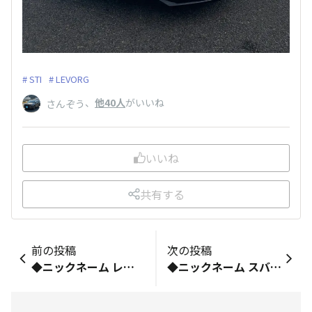
STI
LEVORG
、
他40人
がいいね
さんぞう
いいね
共有する
前の投稿
次の投稿
◆ニックネーム レボくん ◆お乗りの車種（乗りたい車種でもOK） レヴォーグGT-EX ◆ご自由に自己紹介をどうぞ！ 運転歴41年ですがスバル車オーナー歴1年の スバル初心者です。 これまで他社3社を乗り継ぎましたが 一番賢くて楽しくて、気持ちよく運転してます。 遠出はほとんどしないので走行距離がぜんぜん 伸びないのが悩ましいところです。 写真撮るのが趣味なので、撮影ドライブしたい のですが、なかなか叶わぬ夢です。。。 どうぞよろしくお願いします。
◆ニックネーム スバスキ ◆お乗りの車種 レガシィアウトバック（BT D 型） ◆ご自由に自己紹介をどうぞ！ 5年間クルマ無し生活をしておりましたが、 このほどアウトバックが納車され、 スバリスト復活いたしました。 これからの季節（冬）、大いに 活躍してもらおうと思っています。