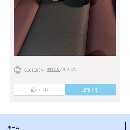
、
他12人
がいいね
G1011884
いいね
返信する
ホーム