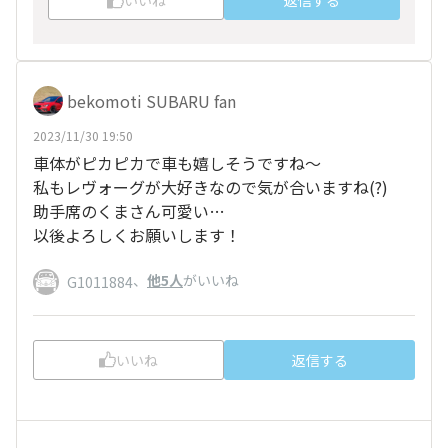
いいね
返信する
bekomoti SUBARU fan
2023/11/30 19:50
車体がピカピカで車も嬉しそうですね〜
私もレヴォーグが大好きなので気が合いますね(?)
助手席のくまさん可愛い…
以後よろしくお願いします！
、
他5人
がいいね
G1011884
いいね
返信する