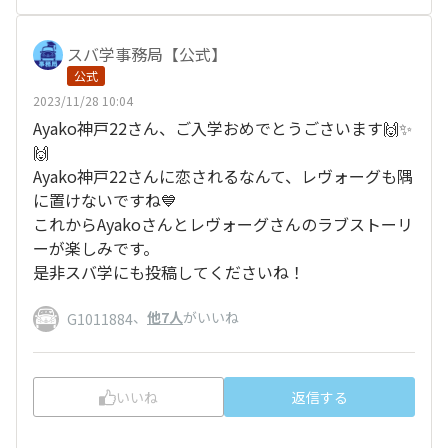
スバ学事務局【公式】
公式
2023/11/28 10:04
Ayako神戸22さん、ご入学おめでとうごさいます🙌✨
🙌
Ayako神戸22さんに恋されるなんて、レヴォーグも隅
に置けないですね💙
これからAyakoさんとレヴォーグさんのラブストーリ
ーが楽しみです。
是非スバ学にも投稿してくださいね！
、
他7人
がいいね
G1011884
いいね
返信する