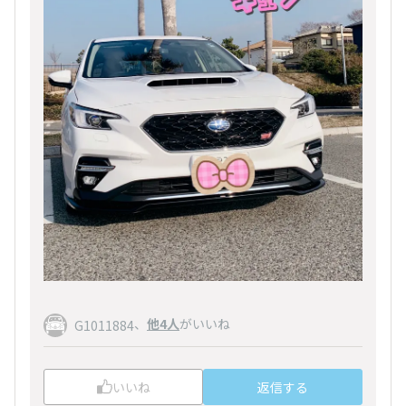
、
他4人
がいいね
G1011884
いいね
返信する