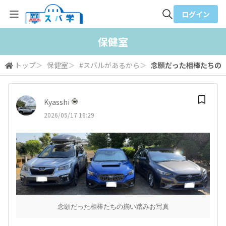
ログイン
全体検索
保健室
トップ
＞
保健室
＞
#スバルがあるから
＞
念願だった相棒たちの揃
検索
Kyasshi
2026/05/17 16:29
念願だった相棒たちの揃い踏みお写真