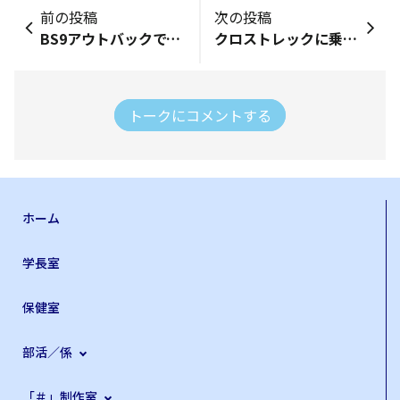
前の投稿
次の投稿
BS9アウトバックで、夜間の高速道路を走っていました。追い越し車線を通行中、右前方から、猫のような小動物が飛び出してきました。高速道路での急ハンドルは安全上は厳禁ですが、思わず避けようとして左にハンドルを切ってしまいました。小動物を避けはしたものの、BS9は大きく左車線へ、そして側壁への衝突を避けるために次に右へハンドルを切りました。車体は左右に大きく揺れましたが、スリップすることなく、左右へのローリングは速やかに収束して、何事もなかったかのように、安定走行に戻ることができました。スバル車の低重心、AWDシステム、急なローリングにも負けないトラクションの維持と安定性、絶対にコントロールを失わないハンドリングのおかげで、大事故を起こさずにすみました。ほんとに私と家族と飛び出してきた小動物も守ってくれた、スバルでした。
クロストレックに乗り換えてまだそれほど日が経っていませんが後部座席でチャイルドシートに座る子供達に変化が以前に乗っていた某社の車よりも明らかに寝るまでの時間が短くなりましたストロングハイブリッドゆえEVモードでの静粛性はもちろんですがエンジンがスタートしてもとても静かです水平対抗エンジンだからでしょうか？それに加えなんといってもシンメトリカルAWDの安定感これが一番大きいと感じていますまだ幼い為、理屈でなく本能でスバル車の安全性を理解しているんだと感じました
トークにコメントする
ホーム
学長室
保健室
部活／係
「＃」制作室