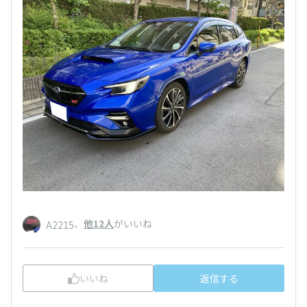
、
他12人
がいいね
A2215
いいね
返信する