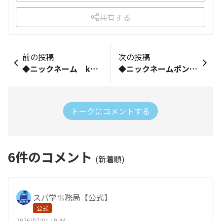
共有する
前の投稿
次の投稿
◆ニックネーム kaukau-SS ◆お乗りの車種（乗りたい車種でもOK） vivio Bistro-SS 4WD×２、vivio Bistro-SS FF ◆ご自由に自己紹介をどうぞ！ “ 相棒と一緒に免許返納まで！” 色白で走るの大好きな恥ずかしがりやさん（98年製最終型の28歳、vivio Bistro-SS 4WD ）が相棒です。 ディーラーメンテからの卒業を機にコミュニティからも遠ざかり、今では遠出もしなくなり、洗車の回数も減り、夏冬のタイヤ交換も人任せとなりましたが、「相棒と一緒に免許返納まで！」を目標にこの先を穏やかにまた楽しもうと思い入学してみました。 どうぞヨロシク。
◆ニックネームポンタン◆お乗りの車種（乗りたい車種でもOK）古いフォレスター◆ご自由に自己紹介をどうぞ！還暦すぎたジジィです。EFシビック、BFレガシィ、スズキアルト（型式不明）、BPレガシィと乗り継ぎ、そして現在は、SGフォレスターにノッています。フォレスターも古くガタがきたので、近々、初代のレヴォーグに乗り換えます。（お金が無いので中古ですが）現在、全塗装中です！みなさんよろしくお願いします！
トークにコメントする
6
件のコメント
(新着順)
スバ学事務局【公式】
公式
2026/07/01 19:44