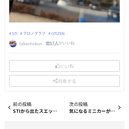
STI
クロノグラフ
CITIZEN
、
他57人
がいいね
takantokun
いいね
共有する
前の投稿
次の投稿
STIから出たスエットパーカーを買って、昨日届きました🎁思いのほか人気みたいで、先日オンラインショップを覗いたらLサイズ以外は売切れでびっくりしました😳週末着たいと思います😊
気になるミニカーが発売です。 スバルサンバー ディアスクラシック 40th Anniversary スバル車発売 40周年記念 ディアス・クラシック 特別仕様車 トミカリミテッドヴィンテージNEO より発売予定です。 専用ツートン塗装 専用サイドストライプ 木目調メーターバイザー サイドバイザー等数々の特別装備。 当時の謳い文句は、 僕達のおしゃれボックス でした。 販売価格は、 114.5万円 RR 5MT 他にも、 RR 3ATや 4WD 5MT が選択できました。 ミニカーは勿論予約しました。 https://minicar.tomytec.co.jp/product/detail.html?id=1971