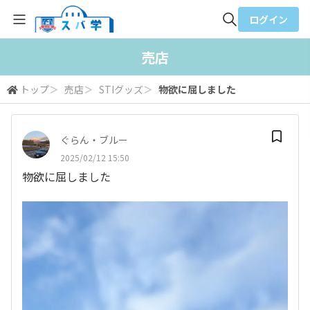
ログイン
全体検索
売店
トップ
＞
売店
＞
STIグッズ
＞
物欲に屈しました
検索
ぐらん・ブルー
2025/02/12 15:50
物欲に屈しました