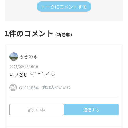
トークにコメントする
1
件のコメント
(新着順)
ろきのる
2025/02/12 16:10
いい感じ╰(
´︶`
)╯♡
、
他18人
がいいね
G1011884
いいね
返信する