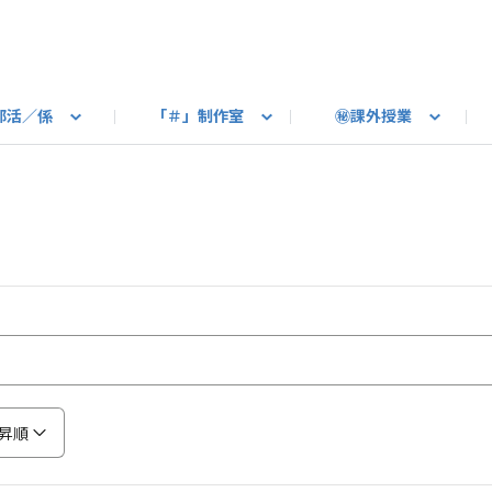
部活／係
「＃」制作室
㊙課外授業
語ろう
B カートピア
教えて！最新SUBARUの乗り味
星空部
ありがとうを伝えよう
＃スバルの法則
旅行部
公式 X
自転車部
フリートーク
公式 Instagram
#BOXER60周年おめでとう！
Q＆A
写真部
新規登録（SU
売店
公式 Yo
陸
たべもの係
その他
昇順