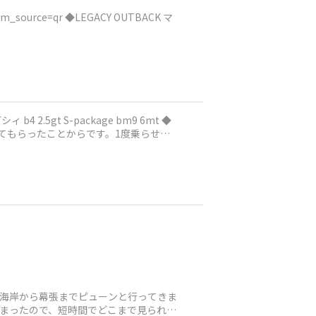
EGACY OUTBACK マ
5gt S-package bm9 6mt ◆
てもらったことからです。1度乗らせて
形海岸から幕張までピューンと行ってきま
しまったので、短時間でどこまで見られる