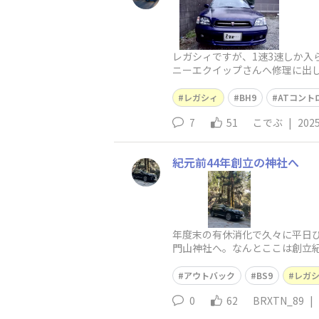
レガシィですが、1速3速しか入
ニーエクイップさんへ修理に出し
カーらしい。
レガシィ
BH9
ATコント
7
51
こでぶ
|
2025
紀元前44年創立の神社へ
年度末の有休消化で久々に平日ひ
門山神社へ。なんとここは創立
す。 山の上の秘境の
アウトバック
BS9
レガ
0
62
BRXTN_89
|