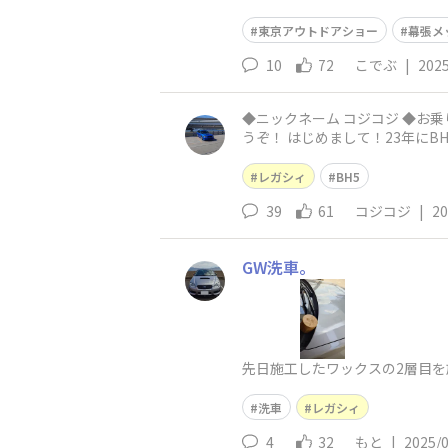
か勝負‼️隣の会場に吸い込
東京アウトドアショー
幕張メ
10
72
こでぶ
|
2025
◆ニックネーム コジコジ ◆お乗りの車種（乗りたい車種でもOK） レガシィツーリングワゴンBH5GT-B Sエディション ◆ご自由に自己紹介をど
うぞ！ はじめまして！23年に
レガシィ
BH5
39
61
コジコジ
|
20
GW洗車。
先日施工したワックスの2層目を
洗車
レガシィ
4
32
もと
|
2025/