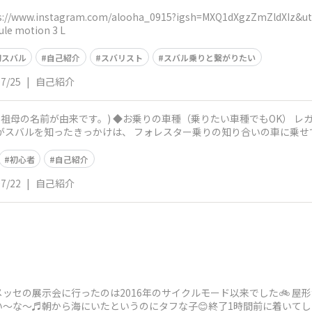
www.instagram.com/alooha_0915?igsh=MXQ1dXgzZmZldXIz&utm_source=qr ◆L
motion 3 L
初スバル
自己紹介
スバリスト
スバル乗りと繋がりたい
07/25
|
自己紹介
の名前が由来です。) ◆お乗りの車種（乗りたい車種でもOK） レガシィ b4 2.
がスバルを知ったきっかけは、 フォレスター乗りの知り合いの車に乗せ
初心者
自己紹介
07/22
|
自己紹介
ッセの展示会に行ったのは2016年のサイクルモード以来でした🚲 屋
遠い〜な〜♬朝から海にいたというのにタフな子😊終了1時間前に着いて