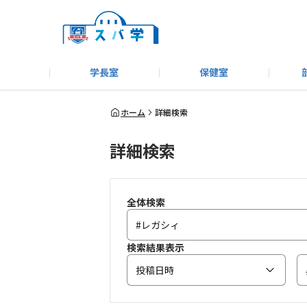
学長室
保健室
キャンプ＆アウトドア部
＃洗車同好会
告知
教えてコーナー
はじめましての方へ
SUBARUオフィシャルWebサイト
#SUBARUへのMT愛を
スバ学ギャラリー
お知らせ
野球部
WE
ホーム
詳細検索
詳細検索
モータースポーツ部
その他
いきもの係
全体検索
検索結果表示
投稿日時