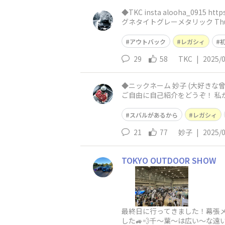
◆TKC insta alooha_0915 https://
グネタイトグレーメタリック Thule 
アウトバック
レガシィ
29
58
TKC
|
2025/
◆ニックネーム 妙子 (大好きな曾祖母
ご自由に自己紹介をどうぞ！ 私
貰
スバルがあるから
レガシィ
21
77
妙子
|
2025/
TOKYO OUTDOOR SHOW
最終日に行ってきました！幕張メ
した🚙💨千〜葉〜は広い〜な