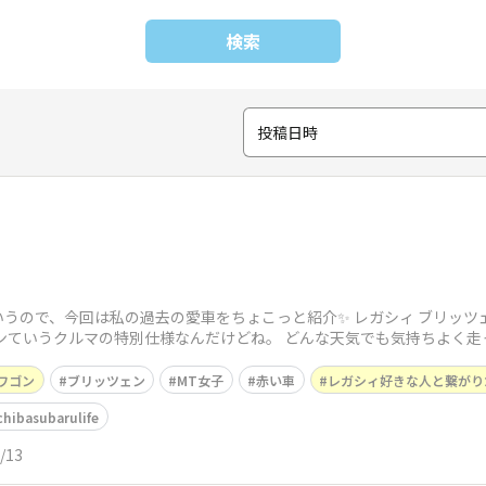
検索
投稿日時
うので、今回は私の過去の愛車をちょこっと紹介✨ レガシィ ブリッツ
ンていうクルマの特別仕様なんだけどね。 どんな天気でも気持ちよく
ワゴン
ブリッツェン
MT女子
赤い車
レガシィ好きな人と繋がり
chibasubarulife
/13