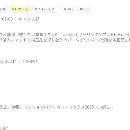
ッセ
レガシィ
フォレスター
BH9
SK5
/07/03
|
キャンプ部
BH5購入。ネットで純正品を探し社外のパーツが付いていた所を純正品
25/05/14
|
自己紹介
施工。神風コレクションのデレガンスワックス2025いい感じ！
05/04