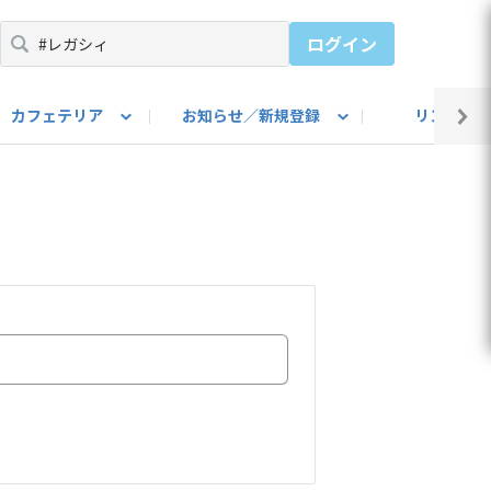
ログイン
カフェテリア
お知らせ／新規登録
リンク集
BARU IDをご登録ください）
utube
上部
自己紹介
#SUBARUのBEVがある生活
カスタマイズ部
公式 Facebook