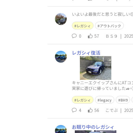
いよいよ最後だと思うと寂しい😔
レガシィ
アウトバック
0
57
ＢＳ９
|
2025
レガシィ復活
キャニーエクイップさんにATコ
実家に遊びに帰っていました🚙
ット2週間ぶり、
レガシィ
legacy
BH9
4
56
こでぶ
|
2025
お眠り中のレガシィ