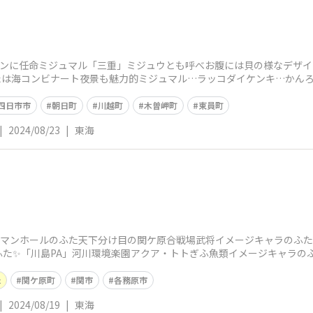
ポケモンに任命ミジュマル「三重」ミジュウとも呼べお腹には貝の様なデザ
たは海コンビナート夜景も魅力的ミジュマル…ラッコダイケンキ…かん
爽やか
四日市市
朝日町
川越町
木曽岬町
東員町
|
2024/08/23
|
東海
ンマンホールのふた天下分け目の関ケ原合戦場武将イメージキャラのふた✨
ふた✨「川島PA」河川環境楽園アクア・トトぎふ魚類イメージキャラの
つのマン
た
関ケ原町
関市
各務原市
|
2024/08/19
|
東海