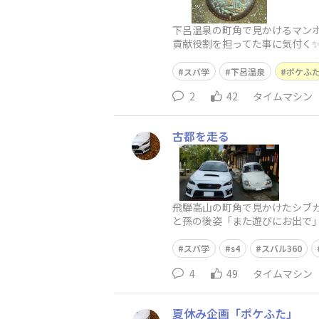
下呂温泉の町角で見かけるマンホ
貢献役割を担ってた事に気付く✨
栓のふたにもPR✨下呂のポケふ
スバ学
下呂温泉
ポケふ
2
42
タイムマシン
古都を走る
飛騨高山の町角で見かけたシブカ
と孫の後姿「また遊びにお出で」
なく死亡事故ゼロへと導く未来
スバ学
s4
スバル360
4
49
タイムマシン
夏休み企画「ポケふた」