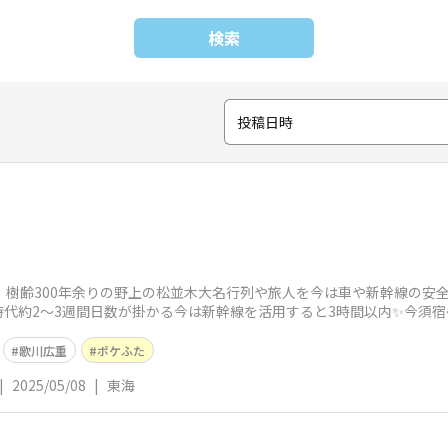
検索
投稿日時
」樹齢300年余りの野上の松並木大名行列や旅人を今は車や新幹線の安
代約2〜3週間日数が掛かる今は新幹線を活用すると3時間以内✨今須宿
歌川広重
ポケふた
|
2025/05/08
|
東海