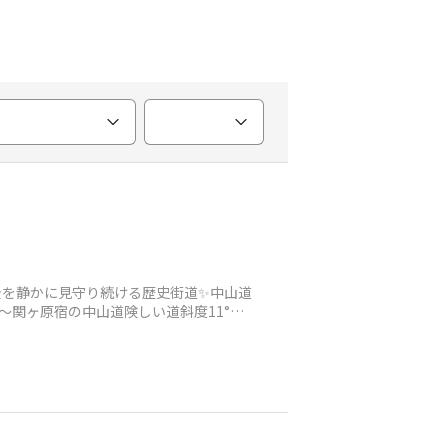
全を静かに見守り続ける歴史街道✨中山道
〜関ヶ原宿の中山道険しい道斜度11°歴