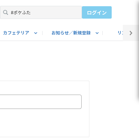
ログイン
カフェテリア
お知らせ／新規登録
リンク集
BARU IDをご登録ください）
utube
上部
自己紹介
#SUBARUのBEVがある生活
カスタマイズ部
公式 Facebook