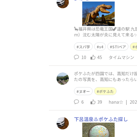
🦕福井県は恐竜王国🦖道の駅
m）沈む太陽が炎に見えて来る✨
イリュー✨
スバ学
s4
STIベア
10
45
タイムマシン
ポケふたが四国では、高知だけ設
たの写真を、高知にもあったらいい
が地方創生の推進に向けた連
ヌオー
ポケふた
6
39
hana☆
|
202
下呂温泉♨️ポケふた探し