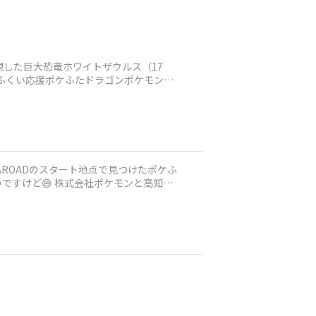
現した巨大恐竜ホワイトザウルス（17
けふくい応援ポケふたドラゴンポケモンカ
ROADのスタート地点で見つけたポケふ
いですけど😅 株式会社ポケモンと高知県