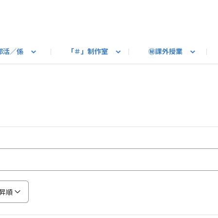
部活／係
「＃」制作室
㊙課外授業
語ろう
B カートピア
教えて！最新SUBARUの乗り味
星空部
ありがとうを伝えよう
＃スバルの法則
旅行部
公式 X
自転車部
フリートーク
公式 Instagram
#BOXER60周年おめでとう！
Q＆A
写真部
新規登録（SU
売店
公式 Yo
陸
たべもの係
その他
昇順