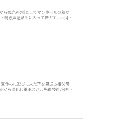
昔から観光PR様としてマンホールの蓋が
…鳴き声温泉♨️に入って若ガエル✨消火
✨夏休みに遊びに来た孫を見送る祖父母
長期から進化し継承スバル先進技術が限り