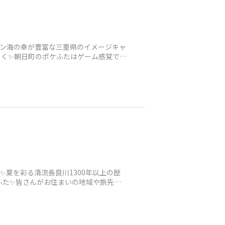
イン海の幸が豊富な三重県のイメージキャ
ろく✨朝日町のポケふたはゲーム感覚で探
夏を彩る清流長良川1300年以上の歴
ふた✨皆さんがお住まいの地域や旅先で