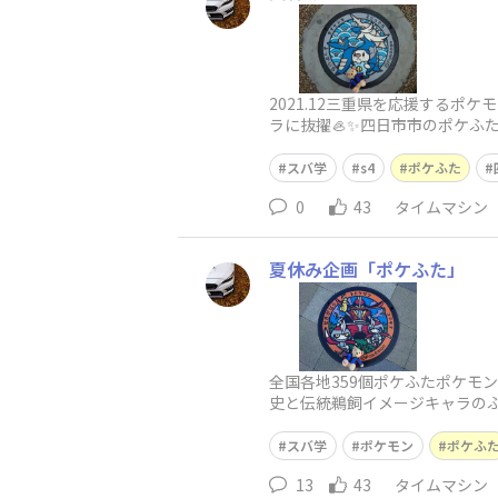
2021.12三重県を応援する
ラに抜擢🦪✨四日市市のポケふ
さないと発見できない所に在る
スバ学
s4
ポケふた
0
43
タイムマシン
夏休み企画「ポケふた」
全国各地359個ポケふたポケモ
史と伝統鵜飼イメージキャラの
訪れたポケふたは、世界で唯一
スバ学
ポケモン
ポケふ
13
43
タイムマシン