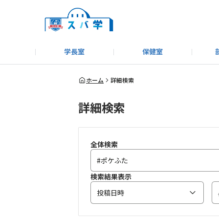
学長室
保健室
キャンプ＆アウトドア部
＃洗車同好会
告知
教えてコーナー
はじめましての方へ
SUBARUオフィシャルWebサイト
#SUBARUへのMT愛を
スバ学ギャラリー
お知らせ
野球部
WE
ホーム
詳細検索
詳細検索
モータースポーツ部
その他
いきもの係
全体検索
検索結果表示
投稿日時