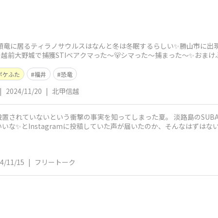
 九頭竜に居るティラノサウルスはなんと冬は冬眠するらしい✨勝山市に出
越前大野城で捕獲STIベアクマった〜🐻シマった〜捕まった〜✨おま
ポケふた
福井
恐竜
|
2024/11/20
|
北甲信越
置されていないという衝撃の事実を知ってしまった夏。 淡路島のSUBA
な✨とInstagramに投稿していた声が届いたのか、そんなはずはな
4/11/15
|
フリートーク