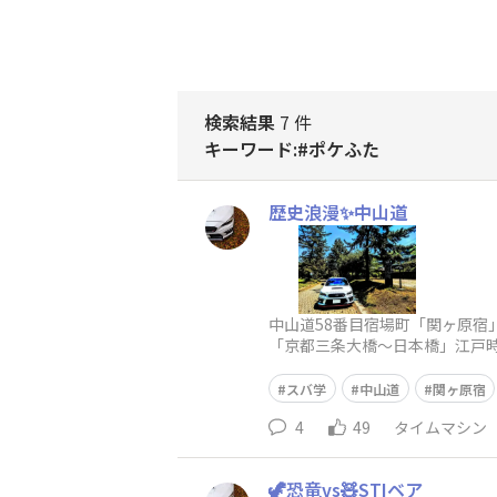
検索結果
7 件
キーワード:#ポケふた
歴史浪漫✨中山道
中山道58番目宿場町「関ヶ原宿
「京都三条大橋〜日本橋」江戸時
史街道をSUBARUで走る✨関ヶ
スバ学
中山道
関ヶ原宿
4
49
タイムマシン
🦖恐竜vs🧸STIベア