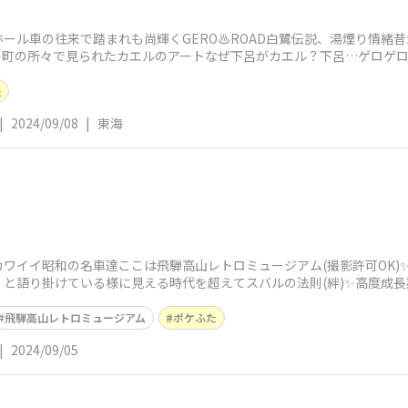
ール車の往来で踏まれも尚輝くGERO♨️ROAD白鷺伝説、湯煙り情緒
町の所々で見られたカエルのアートなぜ下呂がカエル？下呂…ゲロゲロ
た
た
|
2024/09/08
|
東海
ワイイ昭和の名車達ここは飛騨高山レトロミュージアム(撮影許可OK)
と語り掛けている様に見える時代を超えてスバルの法則(絆)✨高度成
のクルマ
飛騨高山レトロミュージアム
ポケふた
|
2024/09/05