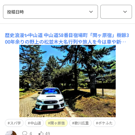
投稿日時
歴史浪漫✨中山道
中山道58番目宿場町「関ヶ原宿」樹齢3
00年余りの野上の松並木大名行列や旅人を今は車や新幹
線の安全を静かに見守り続ける歴史街道✨中山道「京都三
条大橋〜日本橋」江戸時代約2〜3週間日数が掛かる今は
新幹線を活用すると3時間以内✨今須宿〜関ヶ原宿の中山
道険しい道斜度11°歴史街道をSUBARUで走る✨関ヶ
スバ学
中山道
関ヶ原宿
歌川広重
ポケふた
4
49