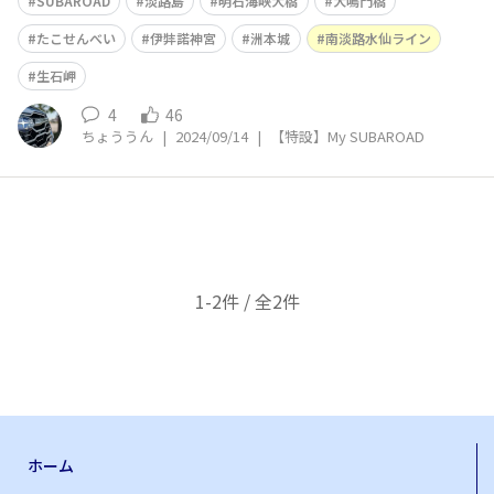
SUBAROAD
淡路島
明石海峡大橋
大鳴門橋
たこせんべい
伊弉諾神宮
洲本城
南淡路水仙ライン
生石岬
4
46
ちょううん
|
2024/09/14
|
【特設】My SUBAROAD
1-2件 / 全2件
ホーム