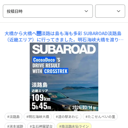
投稿日時
大橋から大橋へ🌉淡路は島も海も多彩
​SUBAROAD淡路島
（近畿エリア）に行ってきました。​明石海峡大橋を渡り、
少し引き返して出発点の「道の駅あわじ」へ。いきなり美
味い! 平日の昼前なのに早くも混み出しました。さもあり
なん。早々にスバルの法則。サンシャインブリッジ。うー
む、ゲーム好きの人は嬉しいのかなあ。市立の猫美術館？
先を急ぐの
淡路島
明石海峡大橋
道の駅あわじ
たこせんべいの里
洲本城跡
生石岬展望台
南淡路水仙ライン