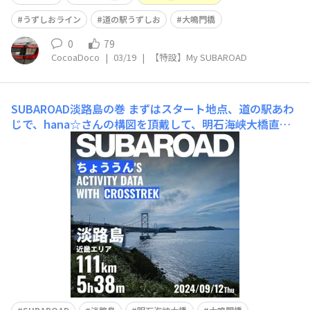
うずしおライン
道の駅うずしお
大鳴門橋
0
79
CocoaDoco
|
03/19
|
【特設】My SUBAROAD
SUBAROAD淡路島の巻
まずはスタート地点、道の駅あわ
じで、hana☆さんの構図を頂戴して、明石海峡大橋直下
での愛車を撮りました。明石海峡大橋のでかさに圧倒され
る写真になりました。ですがここ、普段は一般車両は出入
り禁止なのか、駐車スペースの入口に三角コーンが立って
いました。中に数台の車が止まっていたので、ひるまずに
三角コー