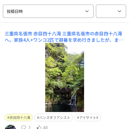
投稿日時
三重県名張市 赤目四十八滝
三重県名張市の赤目四十八滝
へ。家族4人+ワンコ2匹で避暑を求め行きましたが、まだ
まだ暑かった～☀️😵💦 行きは東名阪の渋滞を(約５キロ
を)VNレヴォーグ、アイサイトXの渋滞時ハンズオフアシ
ストで楽々運転。 ワンコ2匹も遊歩道を一生懸命歩き、途
中お弁当を食べ「千手滝」まで水族館で「
赤目四十八滝
ハンズオフアシスト
アイサイトX
2
40