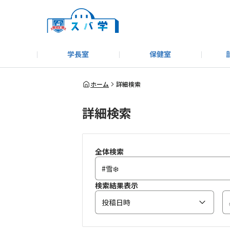
学長室
保健室
キャンプ＆アウトドア部
＃洗車同好会
告知
教えてコーナー
はじめましての方へ
SUBARUオフィシャルWebサイト
#SUBARUへのMT愛を
スバ学ギャラリー
お知らせ
野球部
WE
ホーム
詳細検索
詳細検索
モータースポーツ部
その他
いきもの係
全体検索
検索結果表示
投稿日時