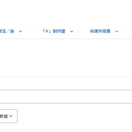
部活／係
「＃」制作室
㊙課外授業
語ろう
B カートピア
教えて！最新SUBARUの乗り味
星空部
ありがとうを伝えよう
＃スバルの法則
旅行部
公式 X
自転車部
フリートーク
公式 Instagram
#BOXER60周年おめでとう！
Q＆A
写真部
新規登録（SU
売店
公式 Yo
陸
たべもの係
その他
昇順