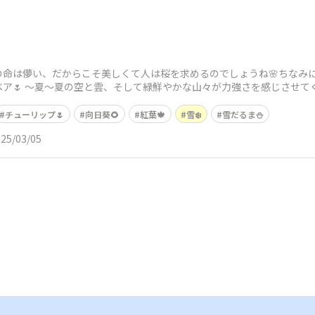
命は儚い、だからこそ美しくて人は桜を求めるのでしょうね🌸ちなみに
ア🌷 〜夏〜夏の空と雲、そして緑鮮やかな山々が力強さを感じさせて
✨夏
チューリップ🌷
向日葵🌻
紅葉🍁
雪❄️
雪だるま⛄️
25/03/05