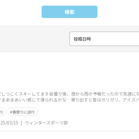
検索
投稿日時
しつこくスキーしてます😆曇り後、夜から雨の予報だったので先週に
でまあまあいい感じで滑られるかな…滑り出すと雪はガリガリ、アイス
だろ
り
春便りに逆行
25/03/15
|
ウィンタースポーツ部