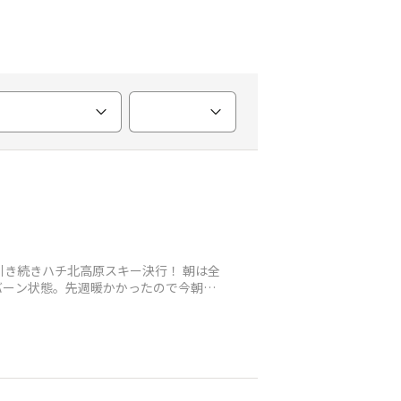
引き続きハチ北高原スキー決行！ 朝は全
バーン状態。先週暖かかったので今朝の