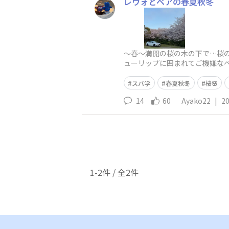
レヴォとベアの春夏秋冬
〜春〜満開の桜の木の下で…桜の
ューリップに囲まれてご機嫌なベ
染まってとても美しかったです
スバ学
春夏秋冬
桜🌸
14
60
Ayako22
|
20
1-2件 / 全2件