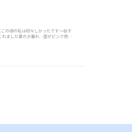
この頃の私は初々しかったです〜😆チ
くれました夏の夕暮れ…空がピンク色に