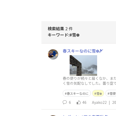
検索結果
2 件
キーワード:#雪❄️
春スキーなのに雪❄️🎿
春の便りが続々と届くなか、まだ
く雪の気配なしでした。曇り空
冷え込みで緩んだ雪が凍ったん
春スキーなのに
雪❄️
雪便
6
46
Ayako22
|
20