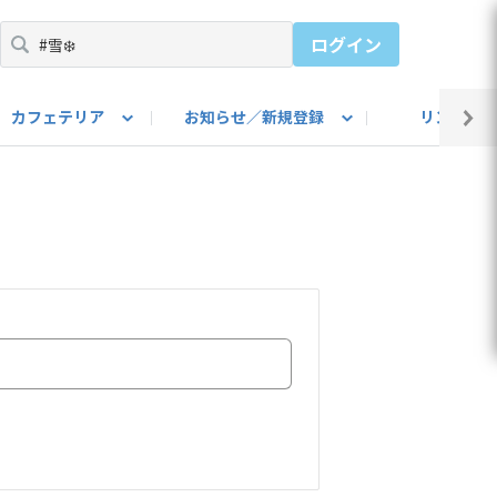
ログイン
カフェテリア
お知らせ／新規登録
リンク集
BARU IDをご登録ください）
utube
上部
自己紹介
#SUBARUのBEVがある生活
カスタマイズ部
公式 Facebook