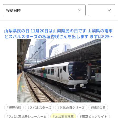
投稿日時
山梨県民の日
11月20日は山梨県民の日です 山梨県の電車
とスバルスターズの板垣杏咲さんを出します まずはE257
系あずさ・かいじの各車両のロゴマーク1号車新宿の高層
ビル 2号車高尾山の紅葉 3号車富士山 4号車甲州市のぶど
う 5号車甲府市の桃
板垣杏咲
スバルスターズ
県民の日シリーズ
県民の日
スバル恵比寿ショールーム
お台場冒険王
東京ビッグサイト