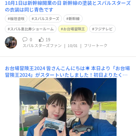
10月1日は新幹線開業の日 新幹線の塗装とスバルスターズ
の衣装は同じ青色です
板垣杏咲
スバルスターズ
新幹線
スバル恵比寿ショールーム
お台場冒険王
フジテレビ
0
19
スバルスターズファン
|
10/01
|
フリートーク
お台場冒険王2024
皆さんこんにちは☀️ 本日より「お台場
冒険王2024」がスタートいたしました！初日よりたくさ
んのお客様にご来場いただき会場は大盛況ですよ🥳 イベ
ント詳細⬇️https://www.fujitv.co.jp/bohkenoh2024/ 夏
の思い出つくりにぜひお越しください