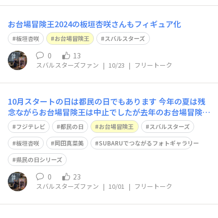
お台場冒険王2024の板垣杏咲さんもフィギュア化
板垣杏咲
お台場冒険王
スバルスターズ
0
13
スバルスターズファン
|
10/23
|
フリートーク
10月スタートの日は都民の日でもあります 今年の夏は残
念ながらお台場冒険王は中止でしたが去年のお台場冒険王
にて板垣杏咲さんと卒業生の岡田真菜美さんでフジテレビ
フジテレビ
都民の日
お台場冒険王
スバルスターズ
とコラボシーンを載せます 都民の日を記念してスバルス
ターズとフジテレビのコラボシーンを載せました
板垣杏咲
岡田真菜美
SUBARUでつながるフォトギャラリー
県民の日シリーズ
0
23
スバルスターズファン
|
10/01
|
フリートーク