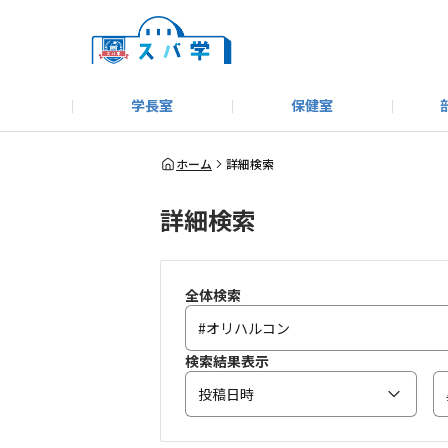
学長室
保健室
キャンプ＆アウトドア部
＃洗車同好会
告知
教えてコーナー
はじめましての方へ
SUBARUオフィシャルWebサイト
#SUBARUへのMT愛を
スバ学ギャラリー
お知らせ
野球部
WE
ホーム
詳細検索
詳細検索
モータースポーツ部
その他
いきもの係
全体検索
検索結果表示
投稿日時