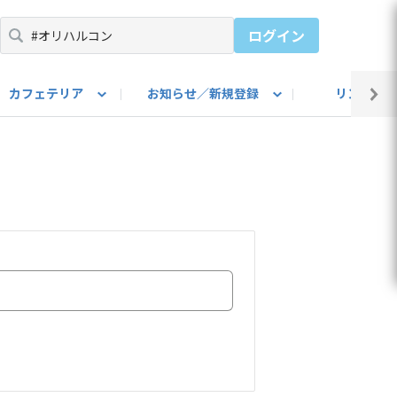
ログイン
カフェテリア
お知らせ／新規登録
リンク集
BARU IDをご登録ください）
utube
上部
自己紹介
#SUBARUのBEVがある生活
カスタマイズ部
公式 Facebook