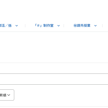
部活／係
「＃」制作室
㊙課外授業
語ろう
B カートピア
教えて！最新SUBARUの乗り味
星空部
ありがとうを伝えよう
＃スバルの法則
旅行部
公式 X
自転車部
フリートーク
公式 Instagram
#BOXER60周年おめでとう！
Q＆A
写真部
新規登録（SU
売店
公式 Yo
陸
たべもの係
その他
昇順