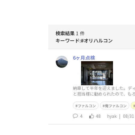
検索結果
1 件
キーワード:#オリハルコン
6ヶ月点検
納車して半年を迎えました。ディ
と担当様に勧められたので、もろ
トの私はまったくわからんので
ファルコン
俺ファルコン
4
48
hyak
|
08/31