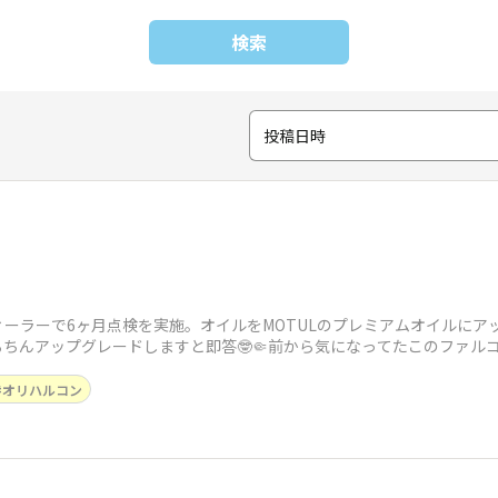
検索
投稿日時
ーラーで6ヶ月点検を実施。オイルをMOTULのプレミアムオイルにア
ちんアップグレードしますと即答🤓🤏前から気になってたこのファル
ググったら、
オリハルコン