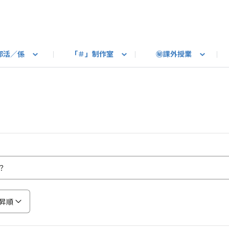
部活／係
「＃」制作室
㊙課外授業
語ろう
B カートピア
教えて！最新SUBARUの乗り味
星空部
ありがとうを伝えよう
＃スバルの法則
旅行部
公式 X
自転車部
フリートーク
公式 Instagram
#BOXER60周年おめでとう！
Q＆A
写真部
新規登録（SU
売店
公式 Yo
陸
たべもの係
その他
昇順