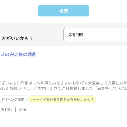
検索
投稿日時
た方がいいかも？
ースの完走後の悲劇
ざいます‼️ 昨年はスバル車とみなさまのおかげで大変楽しく充実した
しくお願い申し上げます🙇🏻‍♂️ さて昨日投稿しました「満を持してス
リベンジ決定
ケータイ会社乗り換えた方がいいかも？
/01/02
|
東海