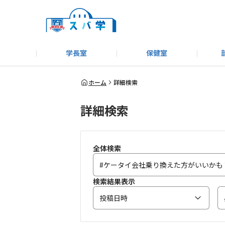
学長室
保健室
キャンプ＆アウトドア部
＃洗車同好会
告知
教えてコーナー
はじめましての方へ
SUBARUオフィシャルWebサイト
#SUBARUへのMT愛を
スバ学ギャラリー
お知らせ
野球部
WE
ホーム
詳細検索
詳細検索
モータースポーツ部
その他
いきもの係
全体検索
検索結果表示
投稿日時