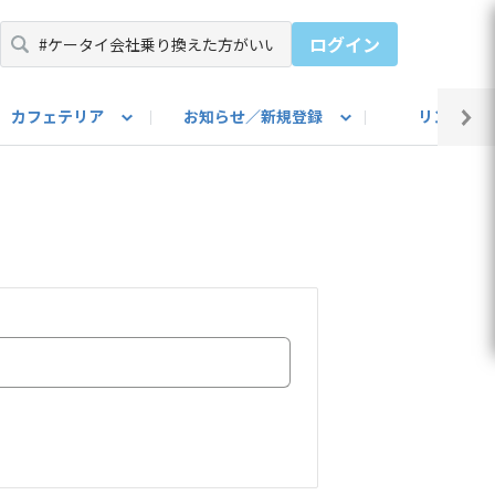
ログイン
カフェテリア
お知らせ／新規登録
リンク集
BARU IDをご登録ください）
utube
上部
自己紹介
#SUBARUのBEVがある生活
カスタマイズ部
公式 Facebook