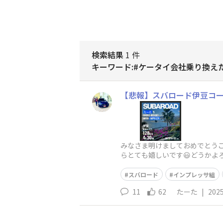
検索結果
1 件
キーワード:#ケータイ会社乗り換え
【悲報】スバロード伊豆コ
みなさま明けましておめでとうご
らとても嬉しいです😃どうかよろ
スバロード
インプレッサ組
11
62
たーた
|
2025