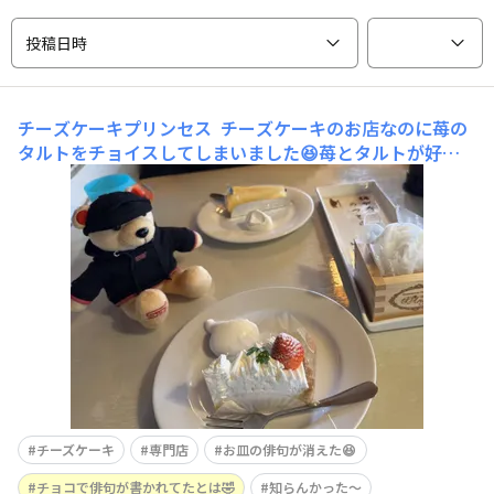
投稿日時
チーズケーキプリンセス
チーズケーキのお店なのに苺の
タルトをチョイスしてしまいました😆苺とタルトが好き
なので…ついつい🤣むむ…向かいは定番のチーズケーキこ
れも美味しそう😄 先にケーキを購入して店内で食べるス
タイルなので、ベアちゃんとケーキが来るのを待ってま
す〜🧸 お店は大垣の「奥の細道むすび
チーズケーキ
専門店
お皿の俳句が消えた😆
チョコで俳句が書かれてたとは🤣
知らんかった〜