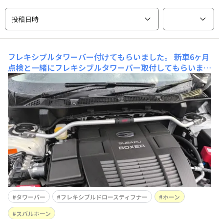
投稿日時
フレキシブルタワーバー付けてもらいました。
新車6ヶ月
点検と一緒にフレキシブルタワーバー取付してもらいまし
た。付けてはいけないパーツなら、純正(STI含み)で出し
てないでしょうと言う事で人生初のタワーバーです。気の
せい、自己満かもしれませんが、フォレスターには効果あ
りの気がします。街乗りとは言え、細い道、クネクネした
道、坂道もたくさんあります
タワーバー
フレキシブルドロースティフナー
ホーン
スバルホーン