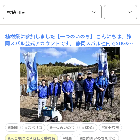
投稿日時
植樹祭に参加しました【一つのいのち】
こんにちは、静
岡スバル公式アカウントです。 静岡スバル社内でSDGsの
活動に携わる「人と地球にやさしく委員会」メンバーと、
社員有志が静岡県富士宮市で行われた「うるおいの森・村
山」植樹祭に参加しました♪ 大きくなれよ～ 富士山の麓
にスバリスの森ができるかな?&
静岡
スバリス
一つのいのち
SDGs
富士宮市
人と地球にやさしく委員会
植樹
自然のいのちを守る