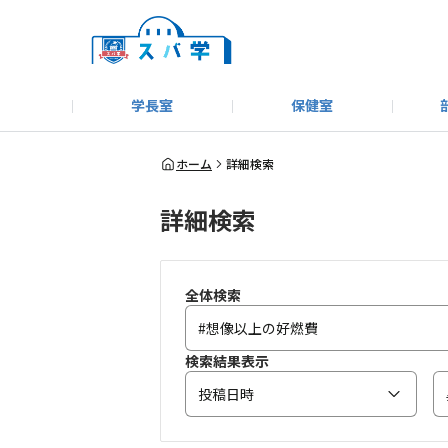
学長室
保健室
キャンプ＆アウトドア部
＃洗車同好会
告知
教えてコーナー
はじめましての方へ
SUBARUオフィシャルWebサイト
#SUBARUへのMT愛を
スバ学ギャラリー
お知らせ
野球部
WE
ホーム
詳細検索
詳細検索
モータースポーツ部
その他
いきもの係
全体検索
検索結果表示
投稿日時