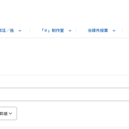
部活／係
「＃」制作室
㊙課外授業
語ろう
B カートピア
教えて！最新SUBARUの乗り味
星空部
ありがとうを伝えよう
＃スバルの法則
旅行部
公式 X
自転車部
フリートーク
公式 Instagram
#BOXER60周年おめでとう！
Q＆A
写真部
新規登録（SU
売店
公式 Yo
陸
たべもの係
その他
昇順