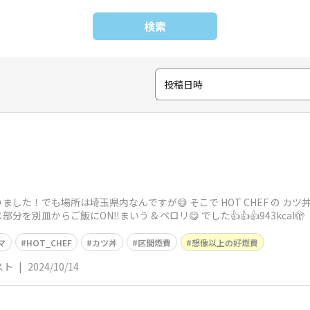
検索
投稿日時
した！でも場所は埼玉県内なんですが😅 そこで HOT CHEF の 
を別皿からご飯にON‼️まいう & ペロリ😋 でした👍👍👍943kca
マ
HOT_CHEF
カツ丼
区間燃費
想像以上の好燃費
スト
|
2024/10/14