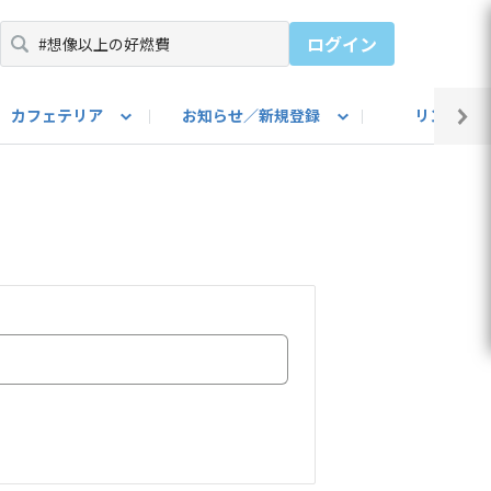
ログイン
カフェテリア
お知らせ／新規登録
リンク集
BARU IDをご登録ください）
utube
上部
自己紹介
#SUBARUのBEVがある生活
カスタマイズ部
公式 Facebook