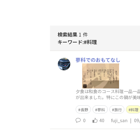
検索結果
1 件
キーワード:#料理
蓼科でのおもてなし
夕食は和食のコース料理一品一
が出来ました。特にこの鍋が美
長野
蓼科
旅行
料理
0
40
fuji_san
|
09