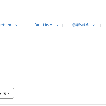
部活／係
「＃」制作室
㊙課外授業
語ろう
B カートピア
教えて！最新SUBARUの乗り味
星空部
ありがとうを伝えよう
＃スバルの法則
旅行部
公式 X
自転車部
フリートーク
公式 Instagram
#BOXER60周年おめでとう！
Q＆A
写真部
新規登録（SU
売店
公式 Yo
陸
たべもの係
その他
昇順