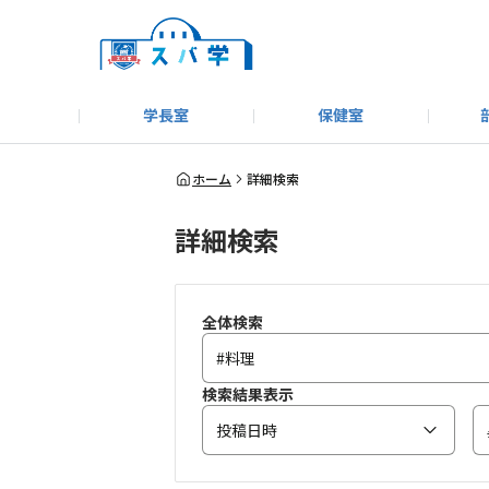
学長室
保健室
キャンプ＆アウトドア部
＃洗車同好会
告知
教えてコーナー
はじめましての方へ
SUBARUオフィシャルWebサイト
#SUBARUへのMT愛を
スバ学ギャラリー
お知らせ
野球部
WE
ホーム
詳細検索
詳細検索
モータースポーツ部
その他
いきもの係
全体検索
検索結果表示
投稿日時