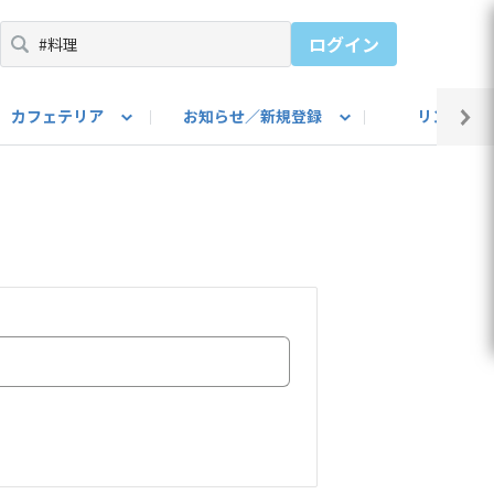
ログイン
カフェテリア
お知らせ／新規登録
リンク集
BARU IDをご登録ください）
utube
上部
自己紹介
#SUBARUのBEVがある生活
カスタマイズ部
公式 Facebook