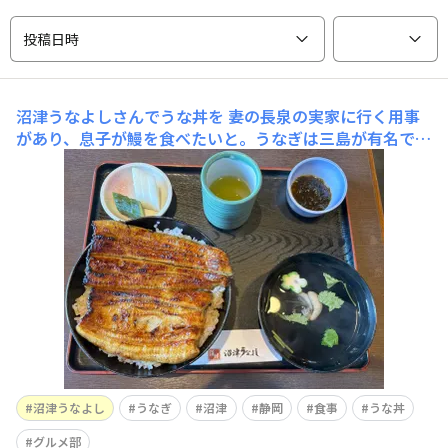
投稿日時
沼津うなよしさんでうな丼を
妻の長泉の実家に行く用事
があり、息子が鰻を食べたいと。うなぎは三島が有名です
が、観光客が多く混んでるんですよね。。有名どころはか
なり並ばないといけなく。。ということで、沼津うなよし
さんへ。 西伊豆と沼津を結ぶ大渋滞の道路から少し脇に
入ったところにあります。こちらは、観光の方もいます
が、比較
沼津うなよし
うなぎ
沼津
静岡
食事
うな丼
グルメ部