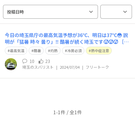
投稿日時
今日の埼玉県庁の最高気温予想が36℃、明日は37℃😳 説
明が「猛暑 時々 曇り」‼️ 酷暑が続く埼玉です🥵🥵🥵 ［出
典：ウェザーニュースアプリ］ https://weathernews.j
最高気温
酷暑
灼熱
冷房必須
熱中症注意
p/onebox/tenki/kanto/
10
23
埼玉のスバリスト
|
2024/07/04
|
フリートーク
1-1件 / 全1件