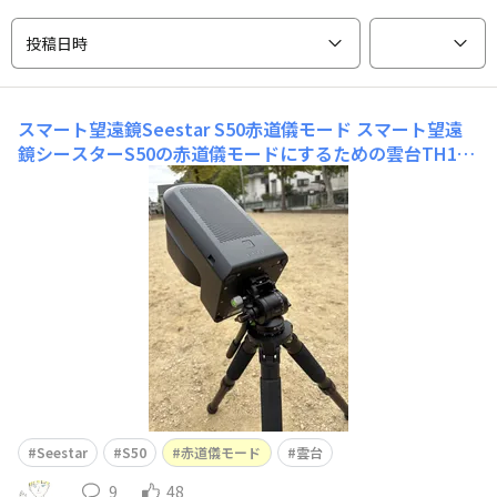
投稿日時
スマート望遠鏡Seestar S50赤道儀モード
スマート望遠
鏡シースターS50の赤道儀モードにするための雲台TH10
が、ようやく届きました。本体上部を北極星方向に北緯3
5度ですから、35度傾けます。三脚は、シースターに付属
してきたものをそのまま使ってます。取り付けが終わると
天頂を向きました。この後、北極星を探す流れなのでしょ
うが、曇りの日中では、
Seestar
S50
赤道儀モード
雲台
9
48