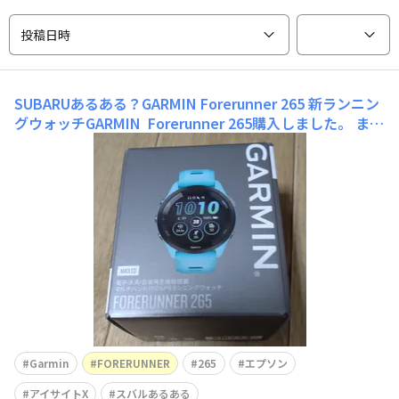
投稿日時
SUBARUあるある？GARMIN Forerunner 265
新ランニン
グウォッチGARMIN Forerunner 265購入しました。 まず
は練習でいよいよデビューします🎵今までのエプソンと
は、また違い高機能。おっちゃん操作方法戸惑いそうで
す。(アイサイトXも操作できるから大丈夫？) ますますラ
ン🏃が楽しくなりそうです。ブラ
Garmin
FORERUNNER
265
エプソン
アイサイトX
スバルあるある