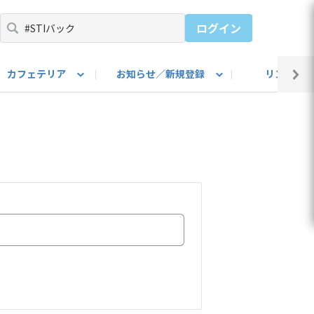
ログイン
カフェテリア
お知らせ／新規登録
リンク集
BARU IDをご登録ください）
utube
上部
自己紹介
#SUBARUのBEVがある生活
カスタマイズ部
公式 Facebook