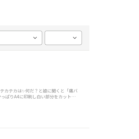
のテカテカは✨何だ？と娘に聞くと「痛バ
やっぱりA4に印刷し白い部分をカットし