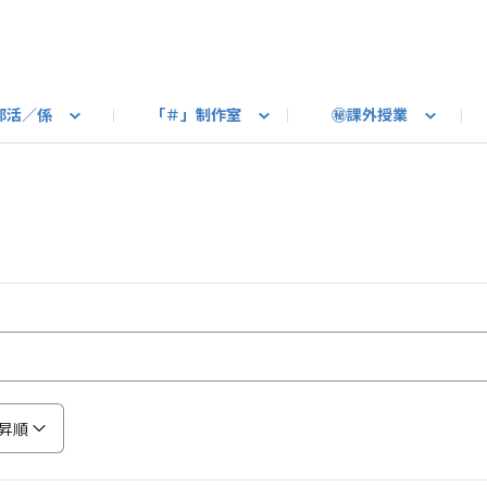
部活／係
「＃」制作室
㊙課外授業
語ろう
B カートピア
教えて！最新SUBARUの乗り味
星空部
ありがとうを伝えよう
＃スバルの法則
旅行部
公式 X
自転車部
フリートーク
公式 Instagram
#BOXER60周年おめでとう！
Q＆A
写真部
新規登録（SU
売店
公式 Yo
陸
たべもの係
その他
昇順