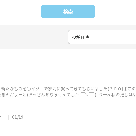
検索
投稿日時
新たなものを○イソーで家内に買ってきてもらいました(３００円)こ
るんだよーと(おっさん知りませんでした(￣▽￣;)) うーん私の推しは
ナー
|
01/19