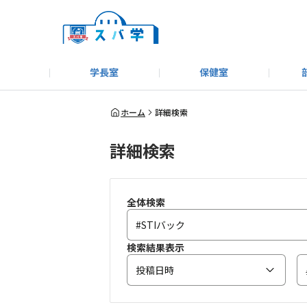
学長室
保健室
キャンプ＆アウトドア部
＃洗車同好会
告知
教えてコーナー
はじめましての方へ
SUBARUオフィシャルWebサイト
#SUBARUへのMT愛を
スバ学ギャラリー
お知らせ
野球部
WE
ホーム
詳細検索
詳細検索
モータースポーツ部
その他
いきもの係
全体検索
検索結果表示
投稿日時