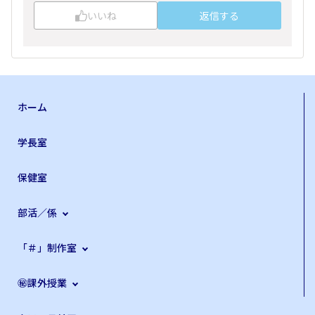
いいね
返信する
ホーム
学長室
保健室
部活／係
「＃」制作室
㊙課外授業