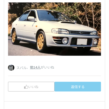
、
他14人
がいいね
スバル
いいね
返信する