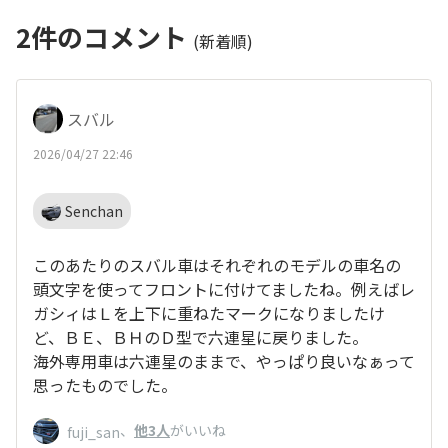
2
件のコメント
(新着順)
スバル
2026/04/27 22:46
Senchan
このあたりのスバル車はそれぞれのモデルの車名の
頭文字を使ってフロントに付けてましたね。例えばレ
ガシィはＬを上下に重ねたマークになりましたけ
ど、ＢＥ、ＢＨのＤ型で六連星に戻りました。
海外専用車は六連星のままで、やっぱり良いなぁって
思ったものでした。
、
他3人
がいいね
fuji_san