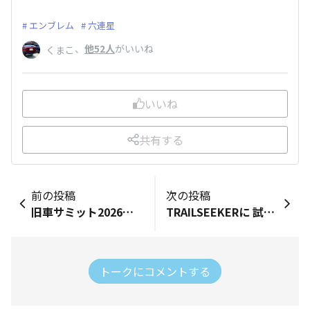
エンブレム
六連星
、
他52人
がいいね
くまこ
いいね
共有する
前の投稿
次の投稿
旧車サミット2026へ来ています。スバルの旧車発見‼️言わずと知れた360、てんとう虫スバル初代インプ2ドアクーペ♪やっぱりいいですよね‼️
TRAILSEEKERに 試乗してきました。​実はEVにはなんとなく否定的だったのですが…​これはちょっと考えが変わるかも。​静かだし、アクセルのツキがすごくダイレクトで運転していて気持ちいい。​正直おもしろかったです。​ただ、価格とボディサイズは自分にはハードル高め…。​でもEVの印象はかなり変わりました。
トークにコメントする