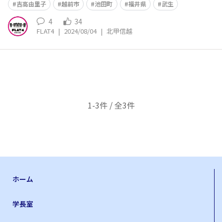
吉高由里子
越前市
池田町
福井県
武生
4
34
FLAT4
|
2024/08/04
|
北甲信越
1-3件 / 全3件
ホーム
学長室