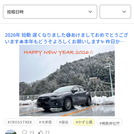
投稿日時
2026年 始動
遅くなりました😅あけましておめでとうござ
います🎍本年もどうぞよろしくお願いします✨ 昨日から
の雪で、高知道は昨日の午後から、今日のお昼過ぎまで通
行止め😅2年続けて伊弉諾神宮に初詣に行きましたが、今
年は脱藩の許可が出ませんでした🤣それではどこに行こう
か🤔と考えていると、高知の最強パワースポッ
CROSSTREK
大歩危
祖谷
かずら橋
鳴無神社⛩️
23
72