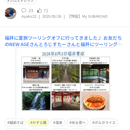
クロストレック
23
71
Ayako22
|
2025/05/26
|
【特設】My SUBAROAD
福井に夏旅ツーリングオフに行ってきました♪
お友だち
のNEW AGEさんとろじすたーさんと福井にツーリングオ
フに行ってきました♪今回のプランは昔にお二人がツーリ
ングに行かれてたコースで、私が参加できなかったコース
を再び巡るというものでした。１．菩提寺PAでサルスベ
リとWRXをパチリ！ 2. さらにPAでパチリ！いいお天気
です！&nb
越前そば
かずら橋
温泉
光る君へ
ボルガライス