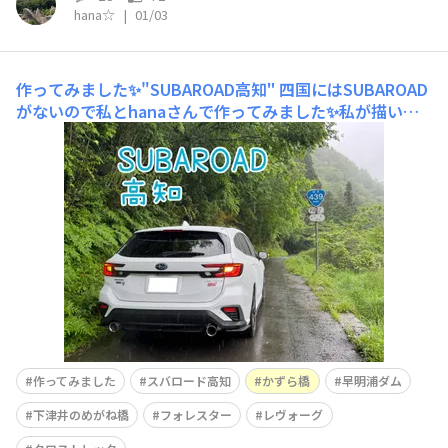
hana☆
|
01/03
作ってみました✨"SUBAROAD高知"
四国にはSUBAROAD
がないので私とhanaさんで作ってみました✨私が描いた
手描きの地図(hanaさんのアイキャチ)を原案に高知を知
り尽くしたhanaさんが、酷道439を走りつつ危ない箇所
は回避して絶妙なコースプランを立ててくれました。 ha
naとAyakoの"SUBAROAD高知"出発
作ってみました
スバロード高知
かずら橋
早明浦ダム
下津井のめがね橋
フォレスター
レヴォーグ