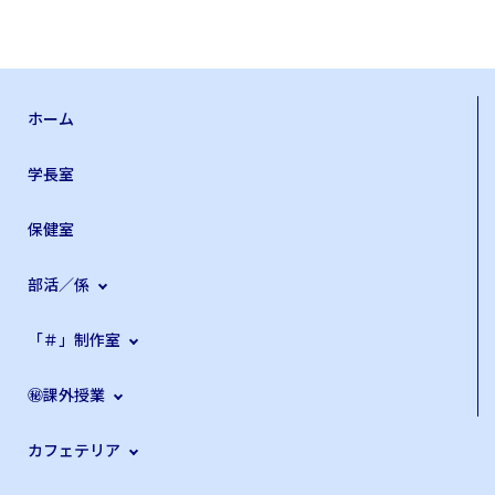
ホーム
学長室
保健室
部活／係
「＃」制作室
㊙課外授業
カフェテリア