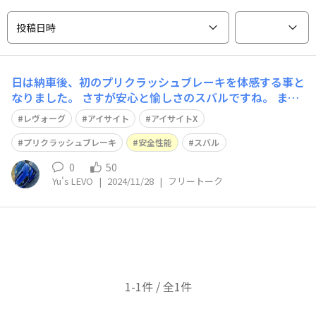
投稿日時
日は納車後、初のプリクラッシュブレーキを体感する事と
なりました。 さすが安心と愉しさのスバルですね。 ま
ぁ、、アクセル加減を完全に把握できていない自分の落ち
レヴォーグ
アイサイト
アイサイトX
度でした💦 ですが！まぁ〜ちゃんと作動してくれまし
た。過信は禁物ですがその気持ちが改めてわかるなぁ、、
プリクラッシュブレーキ
安全性能
スバル
となりました笑
0
50
Yu's LEVO
|
2024/11/28
|
フリートーク
1-1件 / 全1件