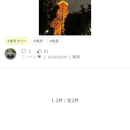
東京タワー
東京
夜景
3
42
こーへい
|
2024/03/04
|
関東
1-2件 / 全2件