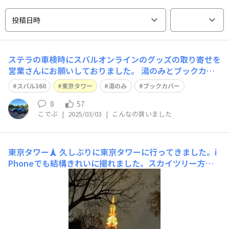
投稿日時
ステラの車検時にスバルオンラインのグッズの取り寄せを
営業さんにお願いしておりました。 湯のみとブックカバ
ー！ 今日、受け取りに行きました😊 湯のみはスバル36
スバル360
東京タワー
湯のみ
ブックカバー
0、スバル1000、レオーネ、アルシオーネ、アルシオーネ
SVXの5台が描かれています。 ブックカバーは東京タワー
8
57
こでぶ
|
2025/03/03
|
こんなの買いました
を後ろに、デメキンのスバ
東京タワー🗼
久しぶりに東京タワーに行ってきました。i
Phoneでも結構きれいに撮れました。スカイツリー方
面。お台場方面。最後は真下の赤羽橋交差点。都会って感
じですね。 帰りは階段でおりました！